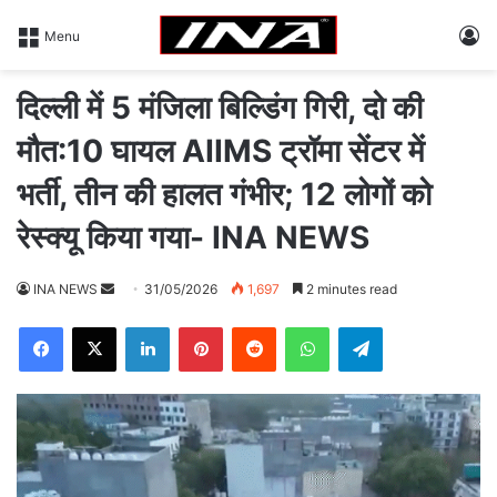
L
Menu
दिल्ली में 5 मंजिला बिल्डिंग गिरी, दो की
मौत:10 घायल AIIMS ट्रॉमा सेंटर में
भर्ती, तीन की हालत गंभीर; 12 लोगों को
रेस्क्यू किया गया- INA NEWS
INA NEWS
S
31/05/2026
1,697
2 minutes read
e
Facebook
X
LinkedIn
Pinterest
Reddit
WhatsApp
Telegram
n
d
a
n
e
m