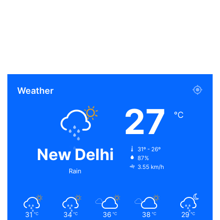
Weather
27
℃
New Delhi
31º - 26º
87%
3.55 km/h
Rain
31
34
36
38
29
℃
℃
℃
℃
℃