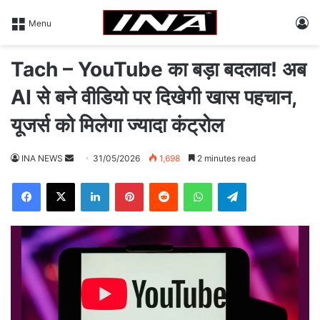
L
Menu
Tach – YouTube का बड़ा बदलाव! अब
AI से बने वीडियो पर दिखेगी खास पहचान,
यूजर्स को मिलेगा ज्यादा कंट्रोल
INA NEWS
S
31/05/2026
1,698
2 minutes read
e
Facebook
X
LinkedIn
Pinterest
Reddit
WhatsApp
Telegram
n
d
a
n
e
m
a
i