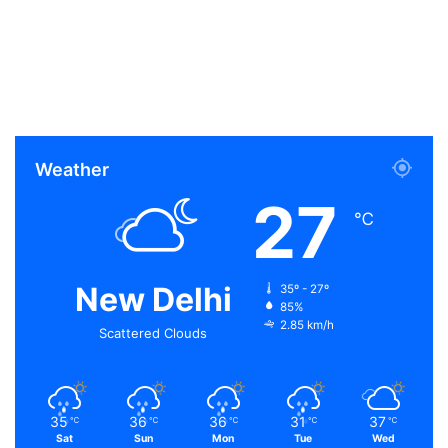
Weather
27
℃
New Delhi
35º - 27º
85%
2.85 km/h
Scattered Clouds
35
36
36
31
37
℃
℃
℃
℃
℃
Sat
Sun
Mon
Tue
Wed