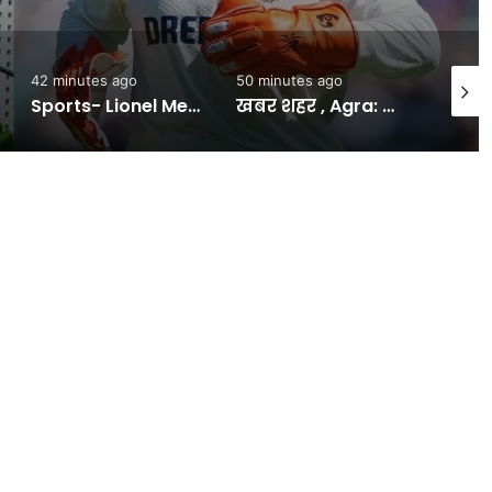
42 minutes ago
50 minutes ago
5 minu
Sports- Lionel Messi: फीफा विश्वकप के दौरान मेसी को बम से उड़ाने की मिली थी धमकी? पुलिस डोजियर में चौंकाने वाला खुलासा -#INA
खबर शहर , Agra: लेडी लायल अस्पताल में खुले में सड़ रहा कचरा, डस्टबिन तक नहीं! गर्भवतियों और नवजातों पर संक्रमण का खतरा – INA