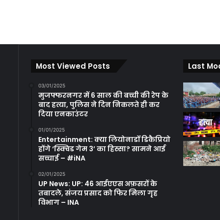
Most Viewed Posts
Last Mo
03/01/2025
मुजफ्फरनगर में 6 साल की बच्ची की रेप के
बाद हत्या, पुलिस ने दिन निकलते ही कर
दिया एनकाउंटर
01/01/2025
Entertainment: क्या लियोनार्डो डिकैप्रियो
होंगे ‘स्क्विड गेम 3’ का हिस्सा? सामने आई
सच्चाई – #iNA
02/01/2025
UP News: UP: 46 आईएएस अफ़सरों के
तबादले, संजय प्रसाद को फिर मिला गृह
विभाग – INA