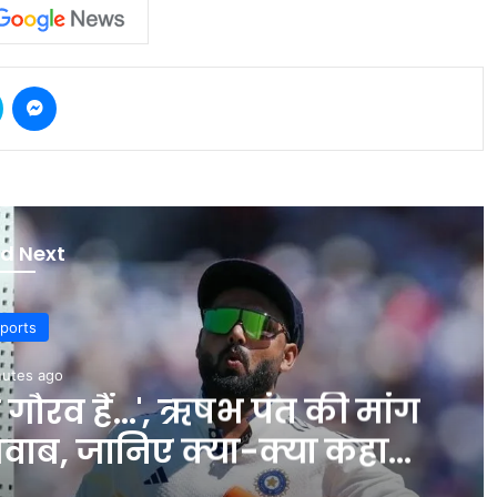
Skype
Messenger
d Next
ports
nutes ago
े गौरव हैं…', ऋषभ पंत की मांग
ाब, जानिए क्या-क्या कहा…
INA