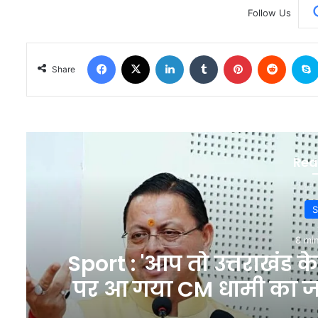
Follow Us
Facebook
X
LinkedIn
Tumblr
Pinterest
Reddit
Share
Rea
S
8 mi
Sport : 'आप तो उत्तराखंड क
पर आ गया CM धामी का जव
#