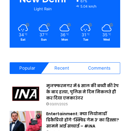
67%
5.04 km/h
Light Rain
34
37
36
31
35
℃
℃
℃
℃
℃
Sat
Sun
Mon
Tue
Wed
Popular
Recent
Comments
मुजफ्फरनगर में 6 साल की बच्ची की रेप
के बाद हत्या, पुलिस ने दिन निकलते ही
कर दिया एनकाउंटर
03/01/2025
Entertainment: क्या लियोनार्डो
डिकैप्रियो होंगे ‘स्क्विड गेम 3’ का हिस्सा?
सामने आई सच्चाई – #iNA