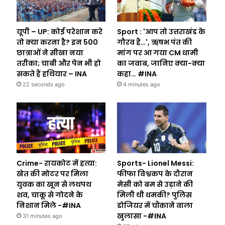
यूपी – UP: कोई परेशान करे
Sport : 'आप तो उत्तराखंड के
तो क्या करना है? इन 500
गौरव हैं…', ऋषभ पंत की
छात्राओं ने सीखा नया
मांग पर आ गया CM धामी
तरीका; चाबी और पेन भी हो
का जवाब, जानिए क्या-क्या
सकते हैं हथियार – INA
कहा… #INA
22 seconds ago
4 minutes ago
Crime- रायकोट में हत्या:
Sports- Lionel Messi:
खेत की मोटर पर मिला
फीफा विश्वकप के दौरान
युवक का खून से लथपथ
मेसी को बम से उड़ाने की
शव, चाकू से गोदने के
मिली थी धमकी? पुलिस
निशान मिले -#INA
डोजियर में चौंकाने वाला
खुलासा -#INA
31 minutes ago