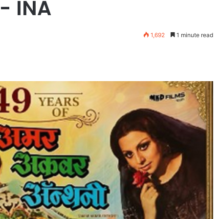
- INA
1,692
1 minute read