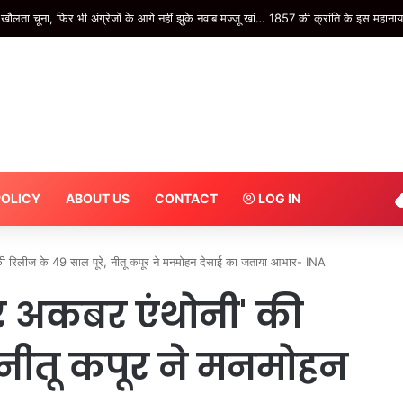
सा: कार बेकाबू होकर रोहता नहर में गिरी, मची चीख-पुकार; बाल-बाल बचे पांच कांवड़िए – INA
POLICY
ABOUT US
CONTACT
LOG IN
रिलीज के 49 साल पूरे, नीतू कपूर ने मनमोहन देसाई का जताया आभार- INA
 अकबर एंथोनी' की
 नीतू कपूर ने मनमोहन