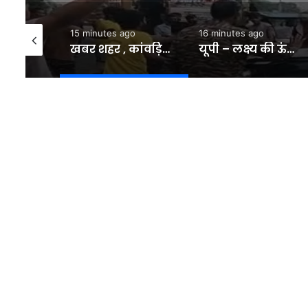
15 minutes ago
16 minutes ago
UP News: शरीर पर उड़ेला था खौलता चूना, फिर भी अंग्रेजों के आगे नहीं झुके नवाब मज्जू खां… 1857 की क्रांति के इस महानायक की शौर्य गाथा – INA
खबर शहर , कांवड़ियों के साथ हादसा: कार बेकाबू होकर रोहता नहर में गिरी, मची चीख-पुकार; बाल-बाल बचे पांच कांवड़िए – INA
यूपी – लक्ष्य की ऊंची उड़ान: 18 मैच में 16 जीत, लखनऊ के पैडलर लक्ष्य की एशियाई टेबल टेनिस टीम में इंट्री – INA