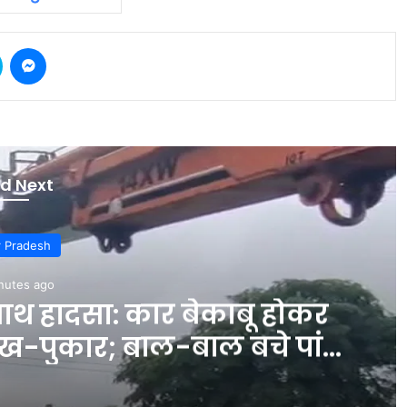
Skype
Messenger
d Next
r Pradesh
nutes ago
साथ हादसा: कार बेकाबू होकर
चीख-पुकार; बाल-बाल बचे पांच
िए – INA