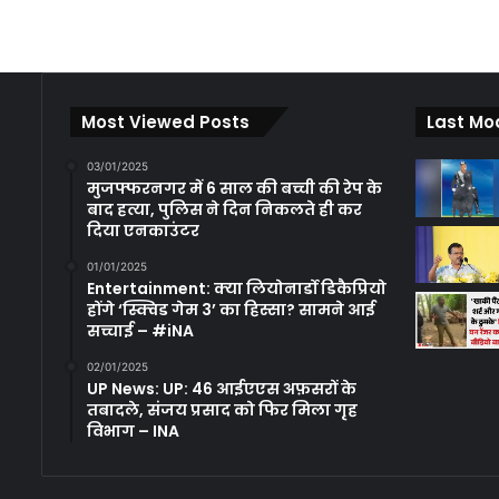
Most Viewed Posts
Last Mo
03/01/2025
मुजफ्फरनगर में 6 साल की बच्ची की रेप के
बाद हत्या, पुलिस ने दिन निकलते ही कर
दिया एनकाउंटर
01/01/2025
Entertainment: क्या लियोनार्डो डिकैप्रियो
होंगे ‘स्क्विड गेम 3’ का हिस्सा? सामने आई
सच्चाई – #iNA
02/01/2025
UP News: UP: 46 आईएएस अफ़सरों के
तबादले, संजय प्रसाद को फिर मिला गृह
विभाग – INA