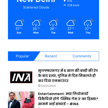
41%
3.18 km/h
Scattered Clouds
37
35
29
37
37
℃
℃
℃
℃
℃
Sun
Mon
Tue
Wed
Thu
Popular
Recent
Comments
मुजफ्फरनगर में 6 साल की बच्ची की रेप
के बाद हत्या, पुलिस ने दिन निकलते ही
कर दिया एनकाउंटर
03/01/2025
Entertainment: क्या लियोनार्डो
डिकैप्रियो होंगे ‘स्क्विड गेम 3’ का हिस्सा?
सामने आई सच्चाई – #iNA