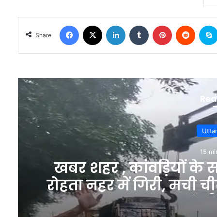
Facebook
X
LinkedIn
Tumblr
Pinterest
Reddit
Share
Rea
Utta
15 mi
खबर शहर , कांवड़ियों के 
रोहता नहर में गिरी, मची 
कांवड़