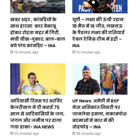
खबर शहर , कांवड़ियों के
यूपी – लक्ष्य की ऊंची उड़ान:
साथ हादसा: कार बेकाबू
18 मैच में 16 जीत, लखनऊ
होकर रोहता नहर में गिरी,
के पैडलर लक्ष्य की एशियाई
मची चीख-पुकार; बाल-बाल
टेबल टेनिस टीम में इंट्री –
बचे पांच कांवड़िए – INA
INA
13 minutes ago
14 minutes ago
आदिवासी दिवस पर अरविंद
UP News: अमेठी में BSP
केजरीवाल ने दी बधाई:75
नेता शशिकांत तिवारी पर
साल से आदिवासियों के जल,
जानलेवा हमला, नकाबपोश
जंगल और जमीन पर डाला
बदमाशों ने कार में की
गया डाका- INA NEWS
तोड़फोड़ – INA
25 minutes ago
38 minutes ago