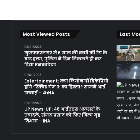
Most Viewed Posts
Last Mo
03/01/2025
मुजफ्फरनगर में 6 साल की बच्ची की रेप के
बाद हत्या, पुलिस ने दिन निकलते ही कर
दिया एनकाउंटर
01/01/2025
Entertainment: क्या लियोनार्डो डिकैप्रियो
होंगे ‘स्क्विड गेम 3’ का हिस्सा? सामने आई
सच्चाई – #iNA
02/01/2025
UP News: UP: 46 आईएएस अफ़सरों के
तबादले, संजय प्रसाद को फिर मिला गृह
विभाग – INA