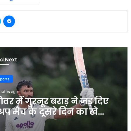
Skype
Messenger
d Next
ports
nutes ago
 में गुरनूर बराड़ ने जड़ दिए
-अप मैच के दूसरे दिन का खेल
म #INA