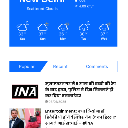
55%
4.09 km/h
Scattered Clouds
33
37
36
30
37
℃
℃
℃
℃
℃
Sat
Sun
Mon
Tue
Wed
Popular
Recent
Comments
मुजफ्फरनगर में 6 साल की बच्ची की रेप
के बाद हत्या, पुलिस ने दिन निकलते ही
कर दिया एनकाउंटर
03/01/2025
Entertainment: क्या लियोनार्डो
डिकैप्रियो होंगे ‘स्क्विड गेम 3’ का हिस्सा?
सामने आई सच्चाई – #iNA