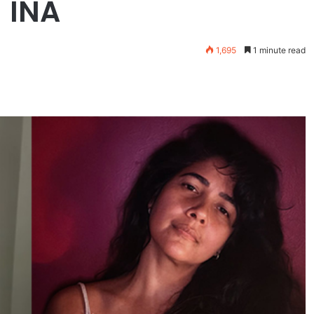
 INA
1,695
1 minute read