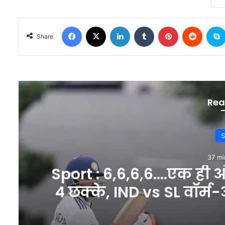
Facebook
X
LinkedIn
Tumblr
Pinterest
Reddit
Share
Rea
S
37 mi
Sport : 6,6,6,6….एक ही ओवर
4 छक्के, IND vs SL वॉर्म
खत्