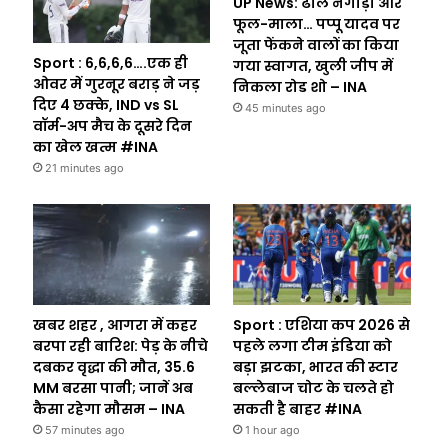
UP News: ढोल नगाड़ा और
फूल-माला… पप्पू यादव पर
जूता फेंकने वालों का किया
Sport : 6,6,6,6….एक ही
गया स्वागत, खुली जीप में
ओवर में गुरनूर बराड़ ने जड़
निकला रोड शो – INA
दिए 4 छक्के, IND vs SL
45 minutes ago
वॉर्म-अप मैच के दूसरे दिन
का खेल खत्म #INA
21 minutes ago
खबर शहर , आगरा में कहर
Sport : एशिया कप 2026 से
बरपा रही बारिश: पेड़ के नीचे
पहले लगा टीम इंडिया को
दबकर वृद्धा की माैत, 35.6
बड़ा झटका, भारत की स्टार
MM बरसा पानी; जानें अब
बल्लेबाज चोट के चलते हो
कैसा रहेगा माैसम – INA
सकती है बाहर #INA
57 minutes ago
1 hour ago