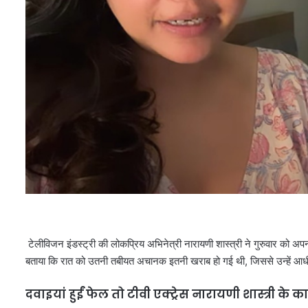
टेलीविजन इंडस्ट्री की लोकप्रिय अभिनेत्री नारायणी शास्त्री ने गुरुवार को अपन
बताया कि रात को उतनी तबीयत अचानक इतनी खराब हो गई थी, जिससे उन्हें आधी 
दवाइयां हुईं फेल तो टीवी एक्ट्रेस नारायणी शास्त्री