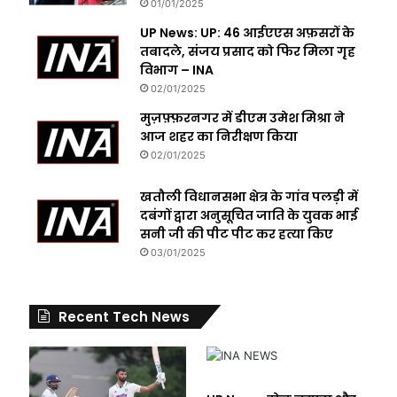
01/01/2025
UP News: UP: 46 आईएएस अफ़सरों के
तबादले, संजय प्रसाद को फिर मिला गृह
विभाग – INA
02/01/2025
मुज़फ़्फ़रनगर में डीएम उमेश मिश्रा ने
आज शहर का निरीक्षण किया
02/01/2025
खतौली विधानसभा क्षेत्र के गांव पलड़ी में
दबंगों द्वारा अनुसूचित जाति के युवक भाई
सनी जी की पीट पीट कर हत्या किए
03/01/2025
Recent Tech News