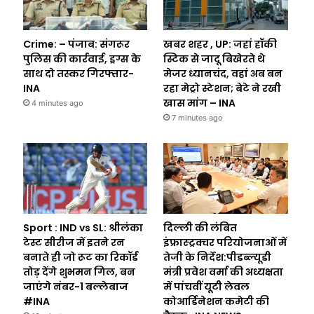
Crime: – पंजाब: संगरूर
खबर शहर , UP: जहां हॉकी
पुलिस की कार्रवाई, ड्रग्स के
स्टिक से जादू बिखेरते थे
साथ दो तस्कर गिरफ्तार-
मेजर ध्यानचंद, वहां अब बन
INA
रहा मेट्रो स्टेशन; बेटे ने रखी
खास मांग – INA
4 minutes ago
7 minutes ago
Sport : IND vs SL: श्रीलंका
दिल्ली की लंबित
टेस्ट सीरीज में इतने रन
इंफ्रास्ट्रक्चर परियोजनाओं में
बनाते ही जो रूट का रिकॉर्ड
तेजी के निर्देश:पीडब्ल्यूडी
तोड़ देंगे शुभमन गिल, बन
मंत्री प्रवेश वर्मा की अध्यक्षता
जाएंगे नंबर-1 बल्लेबाज
में पांचवीं यूटी लेवल
#INA
कोआर्डिनेशन कमेटी की