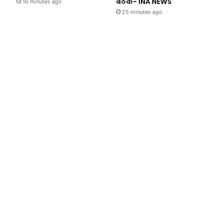
बैठक- INA NEWS
16 minutes ago
25 minutes ago
Uttar Prade
7 minutes a
खबर शहर , UP: जहां हॉकी स्टिक
ध्यानचंद, वहां अब बन रहा मेट्र