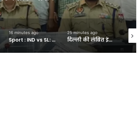
16 minutes ago
25 minutes ago
37 min
Sport : IND vs SL: श्रीलंका टेस्ट सीरीज में इतने रन बनाते ही जो रूट का रिकॉर्ड तोड़ देंगे शुभमन गिल, बन जाएंगे नंबर-1 बल्लेबाज #INA
दिल्ली की लंबित इंफ्रास्ट्रक्चर परियोजनाओं में तेजी के निर्देश:पीडब्ल्यूडी मंत्री प्रवेश वर्मा की अध्यक्षता में पांचवीं यूटी लेवल कोआर्डिनेशन कमेटी की बैठक- INA NEWS