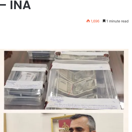
 – INA
1,696
1 minute read