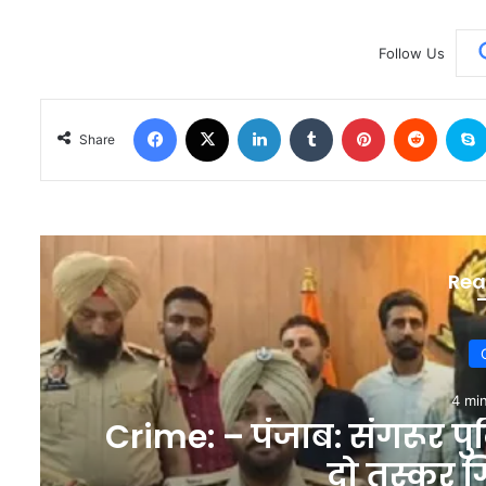
Follow Us
Facebook
X
LinkedIn
Tumblr
Pinterest
Reddit
Share
Rea
4 mi
Crime: – पंजाब: संगरूर पुल
दो तस्कर ग