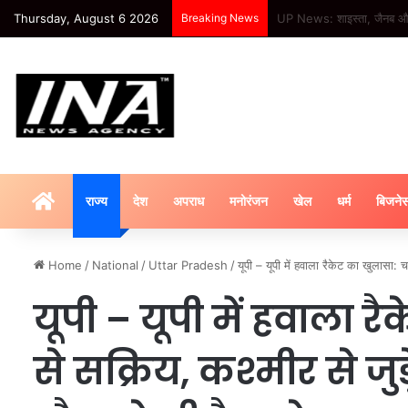
Thursday, August 6 2026
Breaking News
Crime: – पंजाब: संगरूर पुलिस
HOME
राज्य
देश
अपराध
मनोरंजन
खेल
धर्म
बिजने
Home
/
National
/
Uttar Pradesh
/
यूपी – यूपी में हवाला रैकेट का खुलासा:
यूपी – यूपी में हवाला 
से सक्रिय, कश्मीर से जुड