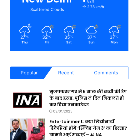
82%
2.78 km/h
Scattered Clouds
27
32
35
37
37
℃
℃
℃
℃
℃
Thu
Fri
Sat
Sun
Mon
Popular
Recent
Comments
मुजफ्फरनगर में 6 साल की बच्ची की रेप
के बाद हत्या, पुलिस ने दिन निकलते ही
कर दिया एनकाउंटर
03/01/2025
Entertainment: क्या लियोनार्डो
डिकैप्रियो होंगे ‘स्क्विड गेम 3’ का हिस्सा?
सामने आई सच्चाई – #iNA