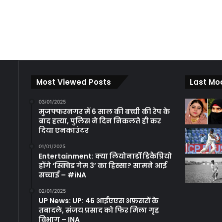
Most Viewed Posts
Last Mo
03/01/2025
मुजफ्फरनगर में 6 साल की बच्ची की रेप के
बाद हत्या, पुलिस ने दिन निकलते ही कर
दिया एनकाउंटर
01/01/2025
Entertainment: क्या लियोनार्डो डिकैप्रियो
होंगे ‘स्क्विड गेम 3’ का हिस्सा? सामने आई
सच्चाई – #iNA
02/01/2025
UP News: UP: 46 आईएएस अफ़सरों के
तबादले, संजय प्रसाद को फिर मिला गृह
विभाग – INA