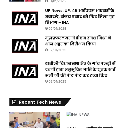
01/01/2025
UP News: UP: 46 आईएएस अफ़सरों के
तबादले, संजय प्रसाद को फिर मिला गृह
विभाग – INA
02/01/2025
मुज़फ़्फ़रनगर में डीएम उमेश मिश्रा ने
आज शहर का निरीक्षण किया
02/01/2025
खतौली विधानसभा क्षेत्र के गांव पलड़ी में
दबंगों द्वारा अनुसूचित जाति के युवक भाई
सनी जी की पीट पीट कर हत्या किए
03/01/2025
Recent Tech News