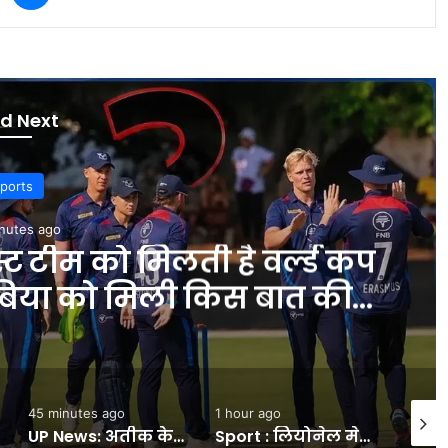
d Next
Delhi
nutes ago
द बिधूड़ी ने सुनीं लोगों की
र दिल्ली सरकार के विभागों व
यतें पहुंचीं- INA NEWS
1 hour ago
1 hour ago
2 hour
Sport : लियोनेल मेसी के पिता जॉर्ज मेसी का हुआ निधन, 68 साल की उम्र में ली आखिरी सांस, लंबे समय से थे बीमार #INA
दिल्ली के प्रमुख बाजारों में ट्रैफिक समस्या जल्द होगी दूर:व्यापारियों से एलजी संधू ने की मीटिंग, अव्यवस्थित पार्किंग और ट्रैफिक पर चर्चा- INA NEWS