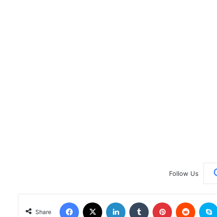
Follow Us
Facebook
X
LinkedIn
Tumblr
Pinterest
Reddit
Share