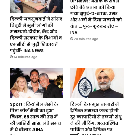
UP News: अतीक के सबसे
छोटे बेटे अबान को किया
गया सुपुर्द-ए-खाक, उमर
दिल्ली जनसुनवाई में सांसद
और अली ने दिया जनाजे को
बिधूड़ी ने सुनीं लोगों की
कंधा… फूट-फूटकर रोए –
समस्याएं:डीडीए, केंद्र और
INA
दिल्ली सरकार के विभागों व
20 minutes ago
एमसीडी से जुड़ी शिकायतें
पहुंचीं- INA NEWS
14 minutes ago
Sport : लियोनेल मेसी के
दिल्ली के प्रमुख बाजारों में
पिता जॉर्ज मेसी का हुआ
ट्रैफिक समस्या जल्द होगी
निधन, 68 साल की उम्र में
दूर:व्यापारियों से एलजी संधू
ली आखिरी सांस, लंबे समय
ने की मीटिंग, अव्यवस्थित
से थे बीमार #INA
पार्किंग और ट्रैफिक पर