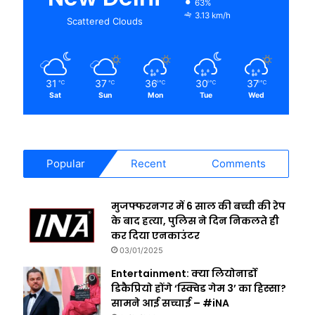
63%
3.13 km/h
Scattered Clouds
31
37
36
30
37
℃
℃
℃
℃
℃
Sat
Sun
Mon
Tue
Wed
Popular
Recent
Comments
मुजफ्फरनगर में 6 साल की बच्ची की रेप
के बाद हत्या, पुलिस ने दिन निकलते ही
कर दिया एनकाउंटर
03/01/2025
Entertainment: क्या लियोनार्डो
डिकैप्रियो होंगे ‘स्क्विड गेम 3’ का हिस्सा?
सामने आई सच्चाई – #iNA