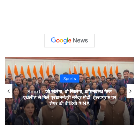
Sports
 : 'जो खेलेगा, वो खिलेगा, कॉमनवेल्थ गेम्स
UP News: प्र
 मिले प्रधानमंत्री नरेंद्र मोदी, इंस्टाग्राम पर
असर! क्या 
शेयर की वीडियो #INA