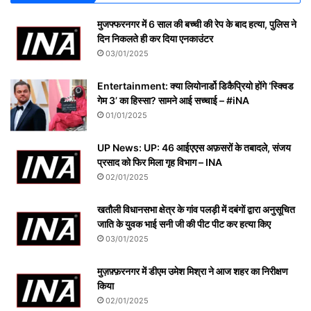
मुजफ्फरनगर में 6 साल की बच्ची की रेप के बाद हत्या, पुलिस ने
दिन निकलते ही कर दिया एनकाउंटर
03/01/2025
Entertainment: क्या लियोनार्डो डिकैप्रियो होंगे ‘स्क्विड
गेम 3’ का हिस्सा? सामने आई सच्चाई – #iNA
01/01/2025
UP News: UP: 46 आईएएस अफ़सरों के तबादले, संजय
प्रसाद को फिर मिला गृह विभाग – INA
02/01/2025
खतौली विधानसभा क्षेत्र के गांव पलड़ी में दबंगों द्वारा अनुसूचित
जाति के युवक भाई सनी जी की पीट पीट कर हत्या किए
03/01/2025
मुज़फ़्फ़रनगर में डीएम उमेश मिश्रा ने आज शहर का निरीक्षण
किया
02/01/2025