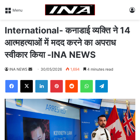
L
Menu
International- कनाडाई व्यक्ति ने 14
आत्महत्याओं में मदद करने का अपराध
स्वीकार किया -INA NEWS
INA NEWS
S
30/05/2026
1,694
4 minutes read
e
Facebook
X
LinkedIn
Pinterest
Reddit
WhatsApp
Telegram
n
d
a
n
e
m
a
i