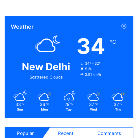
Weather
34
℃
New Delhi
34º - 32º
51%
2.91 km/h
Scattered Clouds
33
36
29
37
37
℃
℃
℃
℃
℃
Sun
Mon
Tue
Wed
Thu
Popular
Recent
Comments