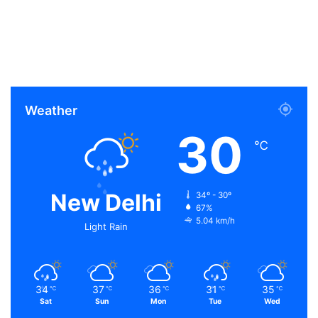
Weather
30
℃
New Delhi
34º - 30º
67%
5.04 km/h
Light Rain
34
37
36
31
35
℃
℃
℃
℃
℃
Sat
Sun
Mon
Tue
Wed