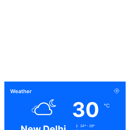
Weather
30
℃
New Delhi
34º - 28º