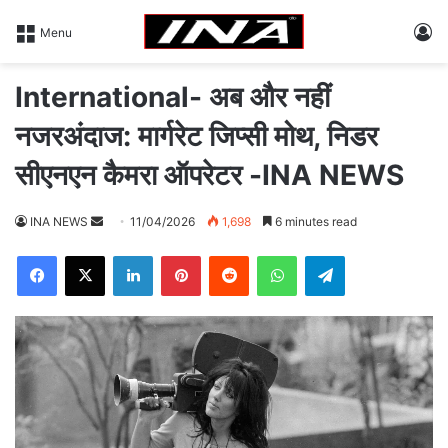
L
Menu
International- अब और नहीं
नजरअंदाज: मार्गरेट जिप्सी मोथ, निडर
सीएनएन कैमरा ऑपरेटर -INA NEWS
INA NEWS
S
11/04/2026
1,698
6 minutes read
e
Facebook
X
LinkedIn
Pinterest
Reddit
WhatsApp
Telegram
n
d
a
n
e
m
a
i