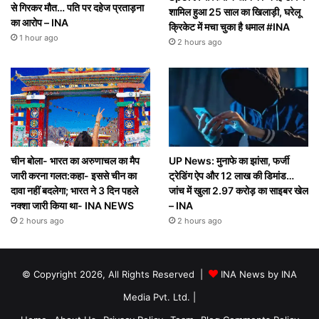
से गिरकर मौत… पति पर दहेज प्रताड़ना
शामिल हुआ 25 साल का खिलाड़ी, घरेलू
का आरोप – INA
क्रिकेट में मचा चुका है धमाल #INA
1 hour ago
2 hours ago
UP News: मुनाफे का झांसा, फर्जी
चीन बोला- भारत का अरुणाचल का मैप
ट्रेडिंग ऐप और 12 लाख की डिमांड…
जारी करना गलत:कहा- इससे चीन का
जांच में खुला 2.97 करोड़ का साइबर खेल
दावा नहीं बदलेगा; भारत ने 3 दिन पहले
– INA
नक्शा जारी किया था- INA NEWS
2 hours ago
2 hours ago
© Copyright 2026, All Rights Reserved |
INA News by INA
Media Pvt. Ltd.
|