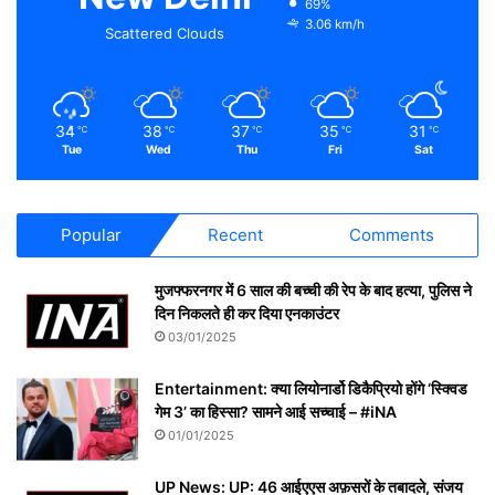
69%
3.06 km/h
Scattered Clouds
34
38
37
35
31
℃
℃
℃
℃
℃
Tue
Wed
Thu
Fri
Sat
Popular
Recent
Comments
मुजफ्फरनगर में 6 साल की बच्ची की रेप के बाद हत्या, पुलिस ने
दिन निकलते ही कर दिया एनकाउंटर
03/01/2025
Entertainment: क्या लियोनार्डो डिकैप्रियो होंगे ‘स्क्विड
गेम 3’ का हिस्सा? सामने आई सच्चाई – #iNA
01/01/2025
UP News: UP: 46 आईएएस अफ़सरों के तबादले, संजय