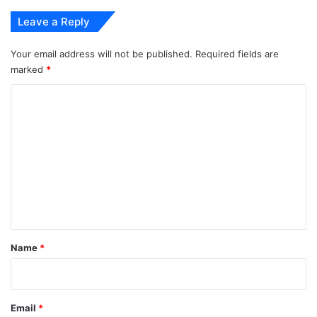
Leave a Reply
Your email address will not be published.
Required fields are
marked
*
C
o
m
m
e
n
t
*
Name
*
Email
*