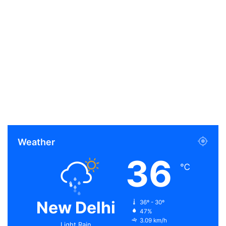
Weather
36
℃
New Delhi
36º - 30º
47%
3.09 km/h
Light Rain