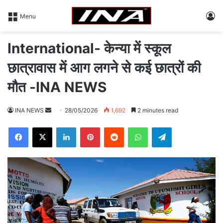
L
Menu
International- केन्या में स्कूल
छात्रावास में आग लगने से कई छात्रों की
मौत -INA NEWS
INA NEWS
S
28/05/2026
1,692
2 minutes read
e
Facebook
X
LinkedIn
Pinterest
Reddit
WhatsApp
Telegram
n
d
a
n
e
m
a
i