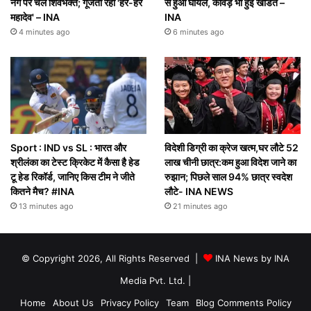
नंगे पैर चले शिवभक्त; गूंजता रहा 'हर-हर
से हुआ घायल, कांवड़ भी हुई खंडित –
महादेव' – INA
INA
4 minutes ago
6 minutes ago
Sport : IND vs SL : भारत और
विदेशी डिग्री का क्रेज खत्म,घर लौटे 52
श्रीलंका का टेस्ट क्रिकेट में कैसा है हेड
लाख चीनी छात्र:कम हुआ विदेश जाने का
टू हेड रिकॉर्ड, जानिए किस टीम ने जीते
रुझान; पिछले साल 94% छात्र स्वदेश
कितने मैच? #INA
लौटे- INA NEWS
13 minutes ago
21 minutes ago
© Copyright 2026, All Rights Reserved |
INA News by INA
Media Pvt. Ltd.
|
Home
About Us
Privacy Policy
Team
Blog Comments Policy