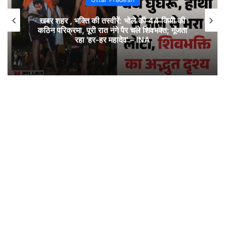
खबर शहर , भक्ति की तस्वीरें: भोले की 44 किमी की
कठिन परिक्रमा, पूरी रात नंगे पैर चले शिवभक्त; गूंजता
रहा 'हर-हर महादेव' – INA