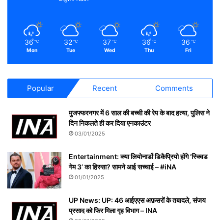
36
32
37
36
36
℃
℃
℃
℃
℃
Mon
Tue
Wed
Thu
Fri
Popular
Recent
Comments
मुजफ्फरनगर में 6 साल की बच्ची की रेप के बाद हत्या, पुलिस ने
दिन निकलते ही कर दिया एनकाउंटर
03/01/2025
Entertainment: क्या लियोनार्डो डिकैप्रियो होंगे ‘स्क्विड
गेम 3’ का हिस्सा? सामने आई सच्चाई – #iNA
01/01/2025
UP News: UP: 46 आईएएस अफ़सरों के तबादले, संजय
प्रसाद को फिर मिला गृह विभाग – INA