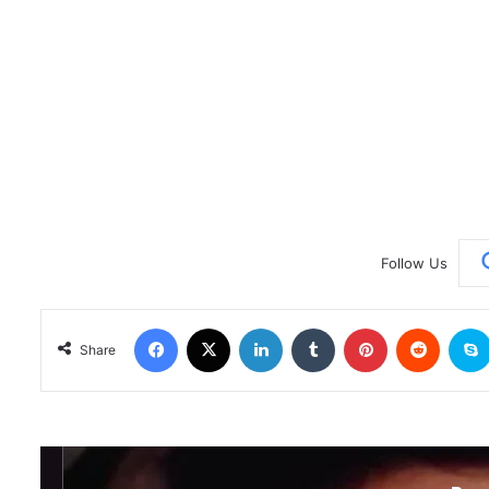
Follow Us
Facebook
X
LinkedIn
Tumblr
Pinterest
Reddit
Share