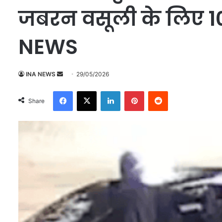
जबरन वसूली के लिए 10
NEWS
INA NEWS
S
29/05/2026
e
Facebook
X
LinkedIn
Pinterest
Reddit
n
Share
d
a
n
e
m
a
i
l