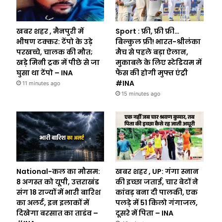
खबर शहर , मैनपुरी में
Sport : फ्री, फ्री फ्री…
भीषण टक्कर: टेंपो के उड़े
बिल्कुल फ्री! भारत-श्रीलंका
परखच्चे, चालक की मौत;
मैच से पहले बड़ा ऐलान,
खड़े मिनी ट्रक में पीछे से जा
मुकाबले के लिए स्टेडियम में
घुसा था टेंपो – INA
फैंस की होगी मुफ्त एंट्री
#INA
11 minutes ago
15 minutes ago
National-कल का मौसम:
खबर शहर , UP: गंगा स्नान
8 अगस्त को यूपी, उत्तराखंड
की इच्छा जताई, चार बेटों ने
संग 18 राज्यों में भारी बारिश
कांवड़ बना दी पालकी, एक
का अलर्ट, इन इलाकों में
पलड़े में 51 किलो गंगाजल,
दिखेगा बरसात का ताडंव –
दूसरे में पिता – INA