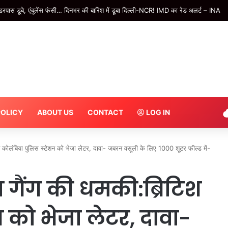
रपास डूबे, एंबुलेंस फंसी… दिनभर की बारिश में डूबा दिल्ली-NCR! IMD का रेड अलर्ट – INA
POLICY
ABOUT US
CONTACT
LOG IN
श कोलंबिया पुलिस स्टेशन को भेजा लेटर, दावा- जबरन वसूली के लिए 1000 शूटर फील्ड में-
 गैंग की धमकी:ब्रिटिश
 को भेजा लेटर, दावा-