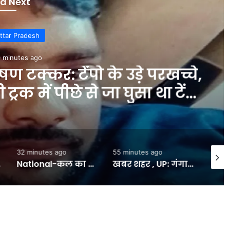
d Next
r Pradesh
nutes ago
टक्कर: टेंपो के उड़े परखच्चे,
 में पीछे से जा घुसा था टेंपो
 INA
32 minutes ago
55 minutes ago
1 hour
National-कल का मौसम: 8 अगस्त को यूपी, उत्तराखंड संग 18 राज्यों में भारी बारिश का अलर्ट, इन इलाकों में दिखेगा बरसात का ताडंव – #INA
खबर शहर , UP: गंगा स्नान की इच्छा जताई, चार बेटों ने कांवड़ बना दी पालकी, एक पलड़े में 51 किलो गंगाजल, दूसरे में पिता – INA