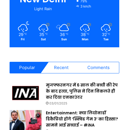
79%
3 km/h
Light Rain
29
35
36
38
32
℃
℃
℃
℃
℃
Fri
Sat
Sun
Mon
Tue
Popular
Recent
Comments
मुजफ्फरनगर में 6 साल की बच्ची की रेप
के बाद हत्या, पुलिस ने दिन निकलते ही
कर दिया एनकाउंटर
03/01/2025
Entertainment: क्या लियोनार्डो
डिकैप्रियो होंगे ‘स्क्विड गेम 3’ का हिस्सा?
सामने आई सच्चाई – #iNA