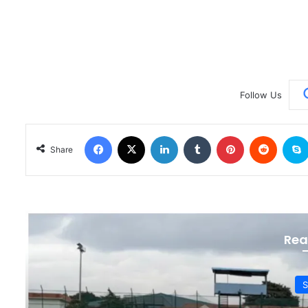
Follow Us
Facebook
X
LinkedIn
Tumblr
Pinterest
Reddit
Share
Rea
S