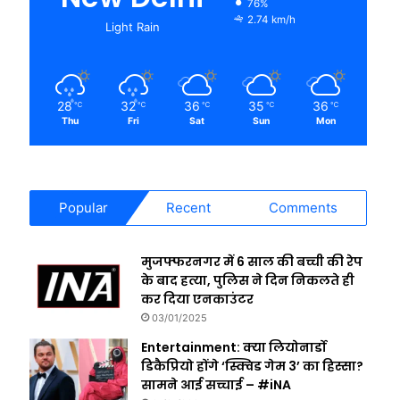
76%
2.74 km/h
Light Rain
28
32
36
35
36
℃
℃
℃
℃
℃
Thu
Fri
Sat
Sun
Mon
Popular
Recent
Comments
मुजफ्फरनगर में 6 साल की बच्ची की रेप
के बाद हत्या, पुलिस ने दिन निकलते ही
कर दिया एनकाउंटर
03/01/2025
Entertainment: क्या लियोनार्डो
डिकैप्रियो होंगे ‘स्क्विड गेम 3’ का हिस्सा?
सामने आई सच्चाई – #iNA