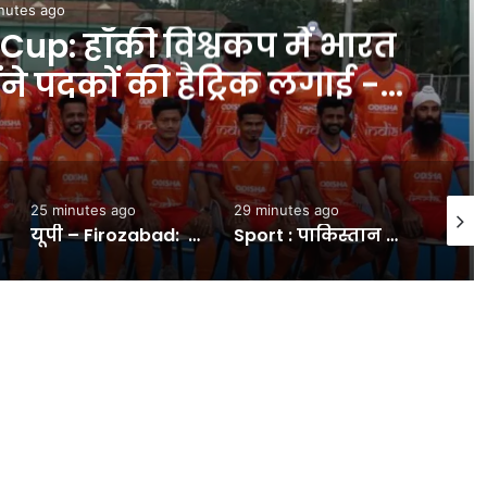
nutes ago
up: हॉकी विश्वकप में भारत
ंने पदकों की हैट्रिक लगाई -
INA
25 minutes ago
29 minutes ago
1 hour
यूपी – Firozabad: पेड़ से लटका मिला युवक का शव; परिजनों ने जताई हत्या की आशंका; गुजरात में करता था नौकरी – INA
Sport : पाकिस्तान की जीत से WTC प्वाइंट्स टेबल में हुआ बदलाव, जानें टीम इंडिया किस नंबर पर मौजूद #INA