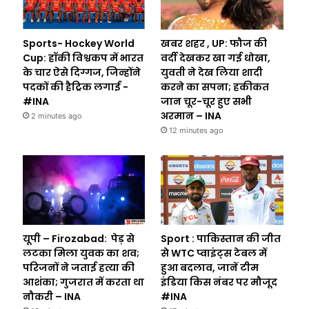
Sports- Hockey World
खबर शहर , UP: फौज की
Cup: हॉकी विश्वकप में भारत
वर्दी देखकर खा गई धोखा,
के चार ऐसे दिग्गज, जिन्होंने
युवती ने देख लिया शादी
पदकों की हैट्रिक लगाई -
करने का सपना; हकीकत
#INA
जान चूर-चूर हुए सभी
अरमान – INA
2 minutes ago
12 minutes ago
यूपी – Firozabad: पेड़ से
Sport : पाकिस्तान की जीत
लटका मिला युवक का शव;
से WTC प्वाइंट्स टेबल में
परिजनों ने जताई हत्या की
हुआ बदलाव, जानें टीम
आशंका; गुजरात में करता था
इंडिया किस नंबर पर मौजूद
Uttar Prade
नौकरी – INA
#INA