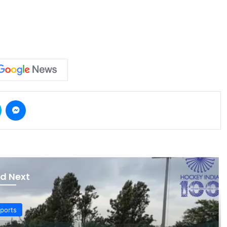
Skype
Messenger
d Next
ports