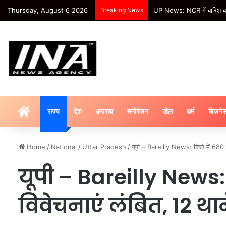
Thursday, August 6 2026
Breaking News
Sports- Hockey World Cup: 
HOME
राज्य
देश
अपराध
मनोरंजन
खेल
धर्म
बिजने
Home
/
National
/
Uttar Pradesh
/
यूपी – Bareilly News: जिले में 680 से
यूपी – Bareilly News: 
विवेचनाएं लंबित, 12 थान