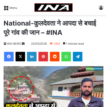
L
Menu
National-कुलदेवता ने आपदा से बचाई
पूरे गांव की जान – #INA
INA NEWS
S
22/05/2026
1,692
1 minute read
e
Facebook
X
LinkedIn
Pinterest
Reddit
WhatsApp
Telegram
n
d
a
n
e
m
a
i
l