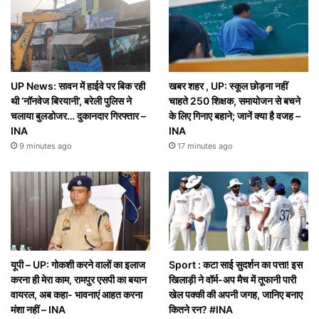
UP News: सावन में हाईवे पर बिक रही
खबर शहर , UP: स्कूल छोड़ना नहीं
थी ‘नॉनवेज बिरयानी’, बरेली पुलिस ने
चाहते 250 शिक्षक, समायोजन से बचने
चलाया बुलडोजर… दुकानदार गिरफ्तार –
के लिए गिनाए बहाने; जानें क्या है वजह –
INA
INA
9 minutes ago
17 minutes ago
यूपी – UP: गोकशी करने वालों का इलाज
Sport : कटा साई सुदर्शन का पत्ता! इस
करना ही मेरा काम, रामपुर एसपी का बयान
खिलाड़ी ने वॉर्म-अप मैच में तूफानी पारी
वायरल, अब कहा- भावनाएं आहत करना
खेल पक्की की अपनी जगह, जानिए बनाए
मंशा नहीं – INA
कितने रन? #INA