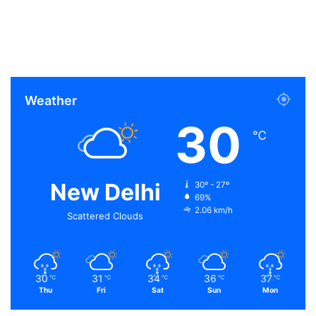
Weather
30
℃
New Delhi
30º - 27º
69%
2.06 km/h
Scattered Clouds
30
31
34
36
37
℃
℃
℃
℃
℃
Thu
Fri
Sat
Sun
Mon