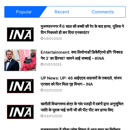
Popular
Recent
Comments
मुजफ्फरनगर में 6 साल की बच्ची की रेप के बाद हत्या, पुलिस ने
दिन निकलते ही कर दिया एनकाउंटर
03/01/2025
Entertainment: क्या लियोनार्डो डिकैप्रियो होंगे ‘स्क्विड
गेम 3’ का हिस्सा? सामने आई सच्चाई – #iNA
01/01/2025
UP News: UP: 46 आईएएस अफ़सरों के तबादले, संजय
प्रसाद को फिर मिला गृह विभाग – INA
02/01/2025
खतौली विधानसभा क्षेत्र के गांव पलड़ी में दबंगों द्वारा अनुसूचित
जाति के युवक भाई सनी जी की पीट पीट कर हत्या किए
03/01/2025
मुज़फ़्फ़रनगर में डीएम उमेश मिश्रा ने आज शहर का निरीक्षण