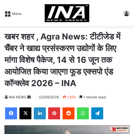
L
Menu
खबर शहर , Agra News: टीटीजेड में
चैंबर ने खाद्य प्रसंस्करण उद्योगों के लिए
मांगा विशेष पैकेज, 14 से 16 जून तक
आयोजित किया जाएगा फूड एक्सपो एंड
कॉन्क्लेव 2026 – INA
INA NEWS
S
02/06/2026
1,694
1 minute read
e
Facebook
X
LinkedIn
Pinterest
Reddit
WhatsApp
Telegram
n
d
a
n