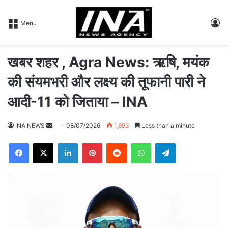
L
Menu
खबर शहर , Agra News: ऋषि, मयंक
की संयमभरी और लक्ष्य की तूफानी पारी ने
आदी-11 को जिताया – INA
INA NEWS
S
08/07/2026
1,693
Less than a minute
e
Facebook
X
LinkedIn
Pinterest
Reddit
WhatsApp
Telegram
n
d
a
n
e
m
a