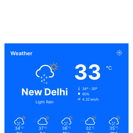
Weather
33
℃
New Delhi
34º - 30º
60%
4.32 km/h
Light Rain
34
37
36
32
35
℃
℃
℃
℃
℃