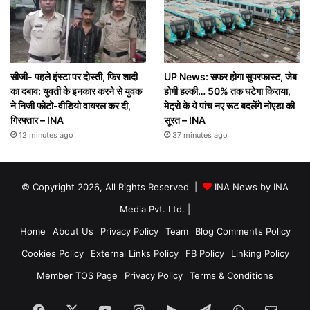
सीजी- पहले इंस्टा पर दोस्ती, फिर शादी
UP News: सफर होगा सुपरफास्ट, जेब
का दबाव: युवती के इनकार करने से युवक
होगी हल्की… 50% तक घटेगा किराया,
ने निजी फोटो-वीडियो वायरल कर दी,
मेट्रो के ये पांच नए रूट बदलेंगे नोएडा की
गिरफ्तार – INA
सूरत – INA
12 minutes ago
37 minutes ago
© Copyright 2026, All Rights Reserved |
INA News by INA
Media Pvt. Ltd.
|
Home
About Us
Privacy Policy
Team
Blog Comments Policy
Cookies Policy
External Links Policy
FB Policy
Linking Policy
Member TOS Page
Privacy Policy
Terms & Conditions
Facebook
X
YouTube
Instagram
Google
Telegram
WhatsApp