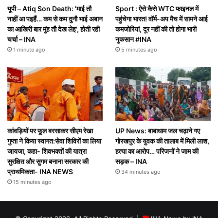
यूपी – Atiq Son Death: 'माई तौ
Sport : ऐसे कैसे WTC फाइनल में
नाहीं आ पइहैं… कम से कम दुनौ भाई अबान
पहुंचेगा भारत! वॉर्म-अप मैच में सामने आई
का आखिरी बार मुंह तौ देख लेइ', होती रही
कमजोरियां, दूर नहीं की तो होगा भारी
चर्चा – INA
नुकसान #INA
1 minute ago
5 minutes ago
कांवड़ियों पर फूल बरसाकर सीएम रेखा
UP News: बाबाधाम जल चढ़ाने गए
गुप्ता ने किया स्वागत:सेवा शिविरों का लिया
गोरखपुर के युवक की तालाब में मिली लाश,
जायजा, कहा- शिवभक्तों की यात्रा
हत्या का आरोप… परिजनों ने जाम की
सुरक्षित और सुगम बनाना सरकार की
सड़क – INA
प्राथमिकता- INA NEWS
34 minutes ago
15 minutes ago