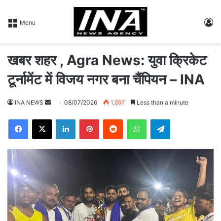
L
Menu
खबर शहर , Agra News: युवा क्रिकेट
टूर्नामेंट में विजय नगर बना चैंपियन – INA
INA NEWS
S
08/07/2026
1,697
Less than a minute
e
Facebook
X
LinkedIn
Pinterest
Reddit
WhatsApp
Telegram
n
d
a
n
e
m
a
i
l