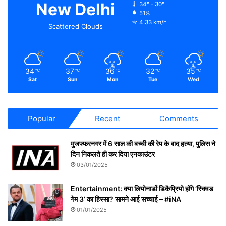
New Delhi
34º - 30º
51%
4.33 km/h
Scattered Clouds
34
37
36
32
35
℃
℃
℃
℃
℃
Sat
Sun
Mon
Tue
Wed
Popular
Recent
Comments
मुजफ्फरनगर में 6 साल की बच्ची की रेप के बाद हत्या, पुलिस ने
दिन निकलते ही कर दिया एनकाउंटर
03/01/2025
Entertainment: क्या लियोनार्डो डिकैप्रियो होंगे ‘स्क्विड
गेम 3’ का हिस्सा? सामने आई सच्चाई – #iNA
01/01/2025