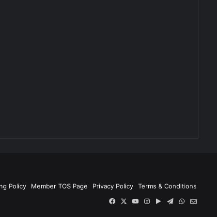
ng Policy
Member TOS Page
Privacy Policy
Terms & Conditions
Facebook
X
YouTube
Instagram
Google
Telegram
WhatsApp
SEND
Play