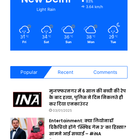
83%
3.64 km/h
Light Rain
31
34
36
38
29
℃
℃
℃
℃
℃
Fri
Sat
Sun
Mon
Tue
Popular
Recent
Comments
मुजफ्फरनगर में 6 साल की बच्ची की रेप
के बाद हत्या, पुलिस ने दिन निकलते ही
कर दिया एनकाउंटर
03/01/2025
Entertainment: क्या लियोनार्डो
डिकैप्रियो होंगे ‘स्क्विड गेम 3’ का हिस्सा?
सामने आई सच्चाई – #iNA