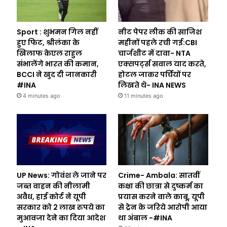
Sport : शुभमन गिल नहीं
नीट पेपर लीक की साजिश
हुए फिट, श्रीलंका के
महीनों पहले रची गई:CBI
खिलाफ केएल राहुल
चार्जशीट में दावा- NTA
संभालेंगे भारत की कमान,
एक्सपर्ट्स सवाल याद करते,
BCCI ने खुद दी जानकारी
होटल जाकर पर्चियों पर
#INA
लिखते थे- INA NEWS
4 minutes ago
11 minutes ago
UP News: गोवंश ले जाने पर
Crime- Ambala: सातवीं
जब्त वाहन की नीलामी
कक्षा की छात्रा से दुष्कर्म का
अवैध, हाई कोर्ट ने यूपी
प्रयास करने वाले काबू, यूपी
सरकार को 2 लाख रुपये का
से ट्रेन के जरिये आरोपी आया
मुआवजा देने का दिया आदेश
था अंबाल -#INA