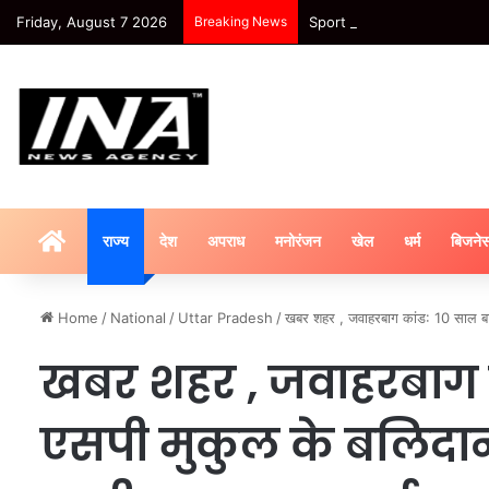
Friday, August 7 2026
Breaking News
Sport : शुभमन गिल नहीं हुए फिट,
HOME
राज्य
देश
अपराध
मनोरंजन
खेल
धर्म
बिजने
Home
/
National
/
Uttar Pradesh
/
खबर शहर , जवाहरबाग कांड: 10 साल बाद
खबर शहर , जवाहरबाग क
एसपी मुकुल के बलिदान