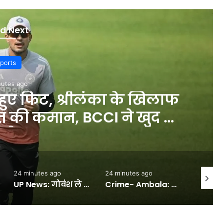
d Next
Delhi
nutes ago
 महीनों पहले रची गई:CBI
एक्सपर्ट्स सवाल याद करते,
पर लिखते थे- INA NEWS
24 minutes ago
27 minutes ago
1 minu
Crime- Ambala: सातवीं कक्षा की छात्रा से दुष्कर्म का प्रयास करने वाले काबू, यूपी से ट्रेन के जरिये आरोपी आया था अंबाल -#INA
Sports- CWG 2026: राज ठाकरे से मिलने के लिए 2 घंटे तक इंतजार करते रहे गोल्ड मेडलिस्ट गावित, फिर भी नहीं हो सकी मुलाकात -#INA