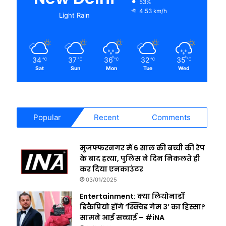
53%
4.53 km/h
Light Rain
34
37
36
32
35
℃
℃
℃
℃
℃
Sat
Sun
Mon
Tue
Wed
Popular
Recent
Comments
मुजफ्फरनगर में 6 साल की बच्ची की रेप
के बाद हत्या, पुलिस ने दिन निकलते ही
कर दिया एनकाउंटर
03/01/2025
Entertainment: क्या लियोनार्डो
डिकैप्रियो होंगे ‘स्क्विड गेम 3’ का हिस्सा?
सामने आई सच्चाई – #iNA