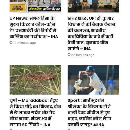
UP News: संभल हिंसा के
खबर शहर , UP: डॉ. कुमार
मुख्य किरदार कौन-कौन
विश्वास ने की बेबाक लेखन
हैं? एसआईटी की रिपोर्ट में
की वकालत, भारतीय
साजिश का पर्दाफाश – INA
कवयित्रियां के बारे में कही
ऐसी बात; सुनकर चौंक
14 minutes ago
जाएंगे – INA
22 minutes ago
यूपी – Moradabad: तेंदुए
Sport : साई सुदर्शन
ने किया घोड़े का शिकार, खेत
श्रीलंका के खिलाफ होने
में ले जाकर गर्दन और पेट
वाली टेस्ट सीरीज से हुए
नोच खाया, मंडल भर में
बाहर, जानिए कौन लेगा
लगाए 90 पिंजरे – INA
उनकी जगह? #INA