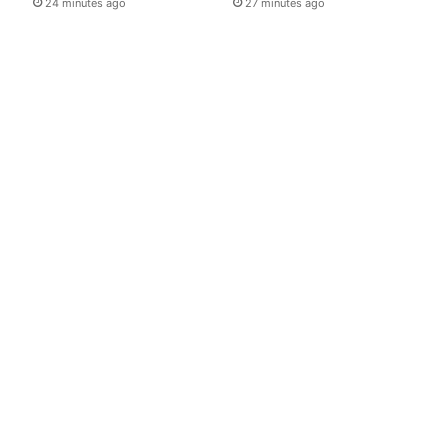
24 minutes ago
27 minutes ago