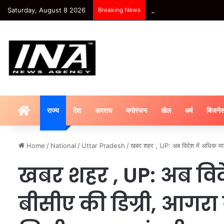
Saturday, August 8 2026
Breaking News
UP News: संभल हिंसा के मुख्
HOME
राज्य
देश
अपराध
मनोरंजन
खेल
धर्म
बिजने
Home
/
National
/
Uttar Pradesh
/
खबर शहर , UP: अब विदेश में अधिक मान्
खबर शहर , UP: अब विदे
बीसीए की डिग्री, आगरा य