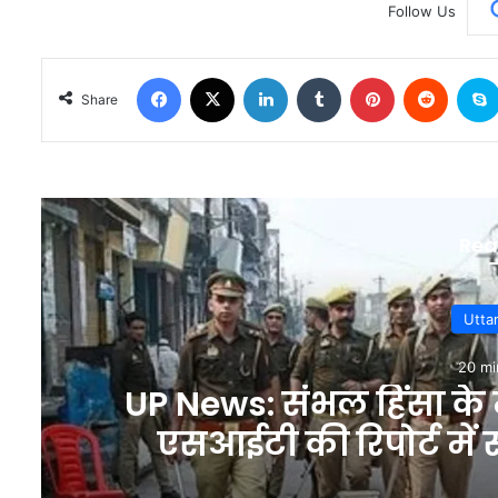
Follow Us
Facebook
X
LinkedIn
Tumblr
Pinterest
Reddit
Share
Rea
ं?
खबर शहर , UP: डॉ. कु
वकालत, भारतीय कवयित
सुनकर 