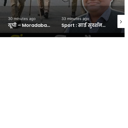
33 minutes ago
46 minutes ago
7 mi
ें लगाए 90 पिंजरे – INA
Sport : साई सुदर्शन श्रीलंका के खिलाफ होने वाली टेस्ट सीरीज से हुए बाहर, जानिए कौन लेगा उनकी जगह? #INA
Tach – Amazon पर ₹149 से शुरू मोबाइल एक्सेसरीज की डील्स, Charger से लेकर Type-C Cable तक पर 66% तक छूट