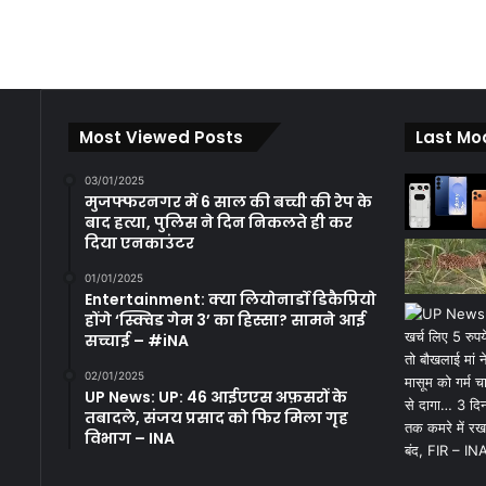
Most Viewed Posts
Last Mo
03/01/2025
मुजफ्फरनगर में 6 साल की बच्ची की रेप के
बाद हत्या, पुलिस ने दिन निकलते ही कर
दिया एनकाउंटर
01/01/2025
Entertainment: क्या लियोनार्डो डिकैप्रियो
होंगे ‘स्क्विड गेम 3’ का हिस्सा? सामने आई
सच्चाई – #iNA
02/01/2025
UP News: UP: 46 आईएएस अफ़सरों के
तबादले, संजय प्रसाद को फिर मिला गृह
विभाग – INA