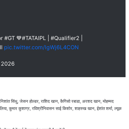
or #GT 💙#TATAIPL | #Qualifier2 |
ll
pic.twitter.com/lgWj6L4CON
, 2026
निशांत सिंधु, जेसन होल्डर, राशिद खान, कैगिसो रबाडा, अरशद खान, मोहम्मद
रोलिया, कुमार कुशाग्र, रविश्रीनिवासन साई किशोर, शाहरुख खान, ईशांत शर्मा, ल्यूक