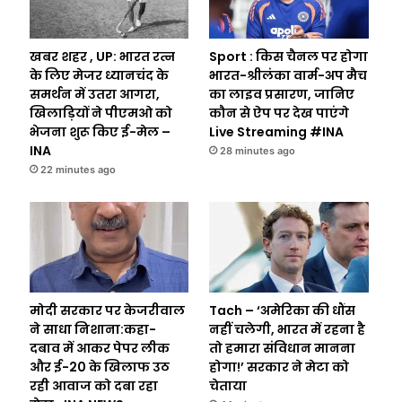
खबर शहर , UP: भारत रत्न
Sport : किस चैनल पर होगा
के लिए मेजर ध्यानचंद के
भारत-श्रीलंका वार्म-अप मैच
समर्थन में उतरा आगरा,
का लाइव प्रसारण, जानिए
खिलाड़ियों ने पीएमओ को
कौन से ऐप पर देख पाएंगे
भेजना शुरू किए ई-मेल –
Live Streaming #INA
INA
28 minutes ago
22 minutes ago
मोदी सरकार पर केजरीवाल
Tach – ‘अमेरिका की धौंस
ने साधा निशाना:कहा-
नहीं चलेगी, भारत में रहना है
दबाव में आकर पेपर लीक
तो हमारा संविधान मानना
और ई-20 के खिलाफ उठ
होगा!’ सरकार ने मेटा को
रही आवाज को दबा रहा
चेताया