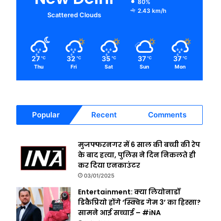
80%
2.43 km/h
Scattered Clouds
27
32
35
37
37
℃
℃
℃
℃
℃
Thu
Fri
Sat
Sun
Mon
Popular
Recent
Comments
मुजफ्फरनगर में 6 साल की बच्ची की रेप
के बाद हत्या, पुलिस ने दिन निकलते ही
कर दिया एनकाउंटर
03/01/2025
Entertainment: क्या लियोनार्डो
डिकैप्रियो होंगे ‘स्क्विड गेम 3’ का हिस्सा?
सामने आई सच्चाई – #iNA