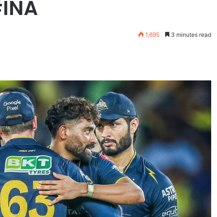
#INA
1,695
3 minutes read