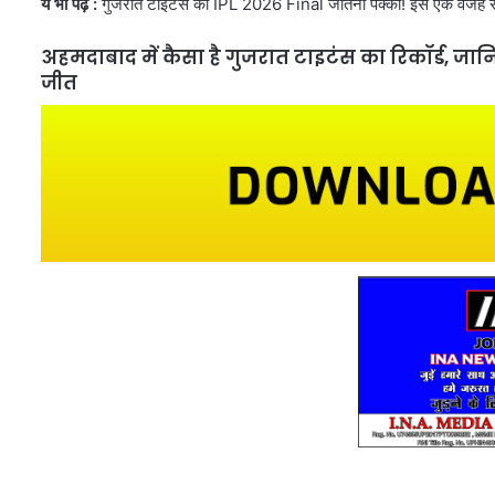
ये भी पढ़ें :
गुजरात टाइटंस का IPL 2026 Final जीतना पक्का! इस एक वजह से रॉयल
अहमदाबाद में कैसा है गुजरात टाइटंस का रिकॉर्ड, जानिए
जीत