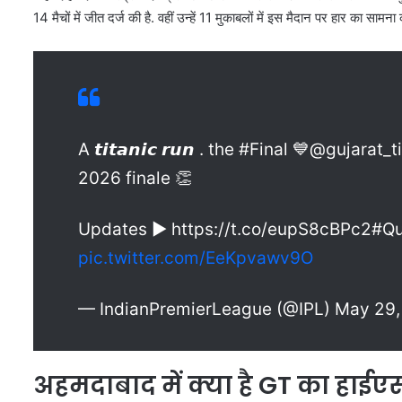
14 मैचों में जीत दर्ज की है. वहीं उन्हें 11 मुकाबलों में इस मैदान पर हार का सामना
A 𝙩𝙞𝙩𝙖𝙣𝙞𝙘 𝙧𝙪𝙣 . the #Final 💙@guja
2026 finale 👏
Updates ▶️ https://t.co/eupS8cBPc2#Qua
pic.twitter.com/EeKpvawv9O
— IndianPremierLeague (@IPL) May 29
अहमदाबाद में क्या है GT का हाई