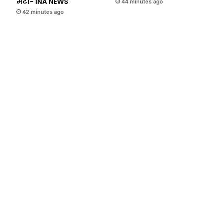
मेटा- INA NEWS
44 minutes ago
42 minutes ago