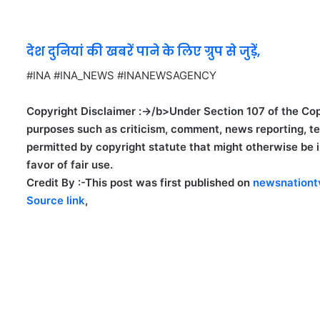
देश दुनियां की खबरें पाने के लिए ग्रुप से जुड़ें,
#INA #INA_NEWS #INANEWSAGENCY
Copyright Disclaimer :->/b>Under Section 107 of the Copy
purposes such as criticism, comment, news reporting, tea
permitted by copyright statute that might otherwise be in
favor of fair use.
Credit By :-
This post was first published on
newsnationt
Source link
,