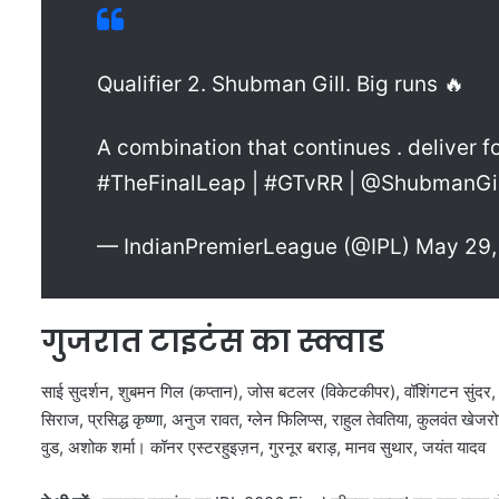
Qualifier 2. Shubman Gill. Big runs 🔥
A combination that continues . deliver f
#TheFinalLeap | #GTvRR | @ShubmanGi
— IndianPremierLeague (@IPL) May 29
गुजरात टाइटंस का स्क्वाड
साई सुदर्शन, शुबमन गिल (कप्तान), जोस बटलर (विकेटकीपर), वॉशिंगटन सुंदर, 
सिराज, प्रसिद्ध कृष्णा, अनुज रावत, ग्लेन फिलिप्स, राहुल तेवतिया, कुलवंत खेज
वुड, अशोक शर्मा। कॉनर एस्टरहुइज़न, गुरनूर बराड़, मानव सुथार, जयंत यादव