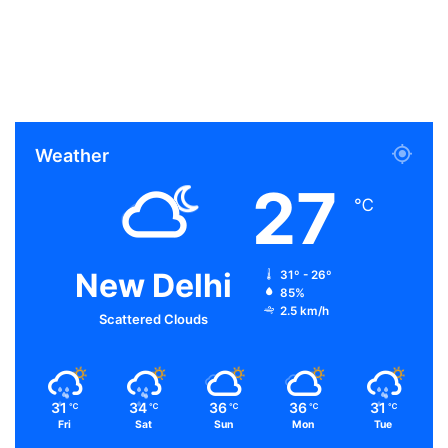
Weather
27
℃
New Delhi
31º - 26º
85%
2.5 km/h
Scattered Clouds
31
34
36
36
31
℃
℃
℃
℃
℃
Fri
Sat
Sun
Mon
Tue