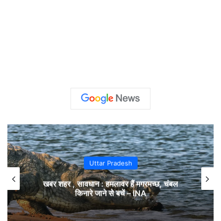
Uttar Pradesh
खबर शहर , सावधान : हमलावर हैं मगरमच्छ, चंबल
किनारे जाने से बचें – INA