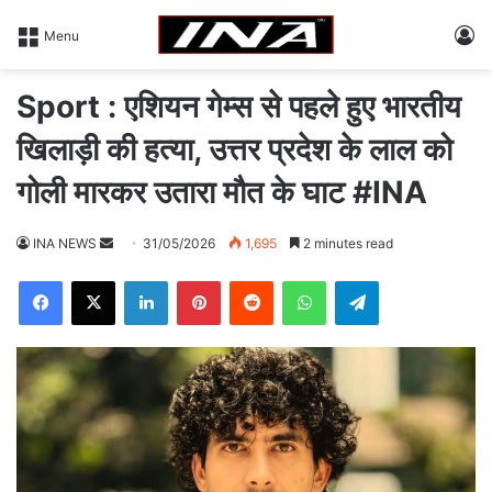
L
Menu
Sport : एशियन गेम्स से पहले हुए भारतीय
खिलाड़ी की हत्या, उत्तर प्रदेश के लाल को
गोली मारकर उतारा मौत के घाट #INA
INA NEWS
S
31/05/2026
1,695
2 minutes read
e
Facebook
X
LinkedIn
Pinterest
Reddit
WhatsApp
Telegram
n
d
a
n
e
m
a
i