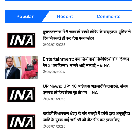
Popular
Recent
Comments
मुजफ्फरनगर में 6 साल की बच्ची की रेप के बाद हत्या, पुलिस ने
दिन निकलते ही कर दिया एनकाउंटर
03/01/2025
Entertainment: क्या लियोनार्डो डिकैप्रियो होंगे ‘स्क्विड
गेम 3’ का हिस्सा? सामने आई सच्चाई – #iNA
01/01/2025
UP News: UP: 46 आईएएस अफ़सरों के तबादले, संजय
प्रसाद को फिर मिला गृह विभाग – INA
02/01/2025
खतौली विधानसभा क्षेत्र के गांव पलड़ी में दबंगों द्वारा अनुसूचित
जाति के युवक भाई सनी जी की पीट पीट कर हत्या किए
03/01/2025