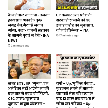
केजरीवाल का दावा- उनका
UP News: उत्तर प्रदेश के
इंस्टाग्राम अकाउंट कुछ
सरकारी खजाने को 36
जगह बैन:मेटा से जवाब
हजार करोड़ का नुकसान,
मांगा; कहा- कंपनी सरकार
कौन है विलेन? – INA
के सामने घुटने न टेके- INA
17 minutes ago
NEWS
2 minutes ago
खबर शहर , UP: ‘मुन्ना, हम
यूपी – Up:’पुलिस अंकल…
अमेरिका नहीं आएंगे’ मां की
फुरकान सपने में आता है’,
एक बात ने बदल दी जिंदगी,
व्यापारी नेता की हत्या के
CEC ज्ञानेश कुमार ने
बाद 12 साल तक दहशत में
सुनाया भावुक संस्मरण –
जीता रहा परिवार – Up