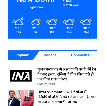
86%
2.76 km/h
Light Rain
27
32
36
35
36
℃
℃
℃
℃
℃
Thu
Fri
Sat
Sun
Mon
Popular
Recent
Comments
मुजफ्फरनगर में 6 साल की बच्ची की रेप
के बाद हत्या, पुलिस ने दिन निकलते ही
कर दिया एनकाउंटर
03/01/2025
Entertainment: क्या लियोनार्डो
डिकैप्रियो होंगे ‘स्क्विड गेम 3’ का हिस्सा?
सामने आई सच्चाई – #iNA