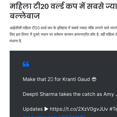
महिला टी20 वर्ल्ड कप में सबसे ज
बल्लेबाज
आईसीसी महिला टी20 वर्ल्ड कप के इतिहास में सबसे ज्यादा चौके लगाने वाले भारती
लिए इस लिस्ट में दूसरे स्थान पर वर्तमान कप्तान हरमनप्रीत कौर है. वहीं महिला ट
मंधाना है.
Make that 2⃣ for Kranti Gaud 😎
Deepti Sharma takes the catch as Amy 
Updates ▶️ https://t.co/2XzV0gvJUv #