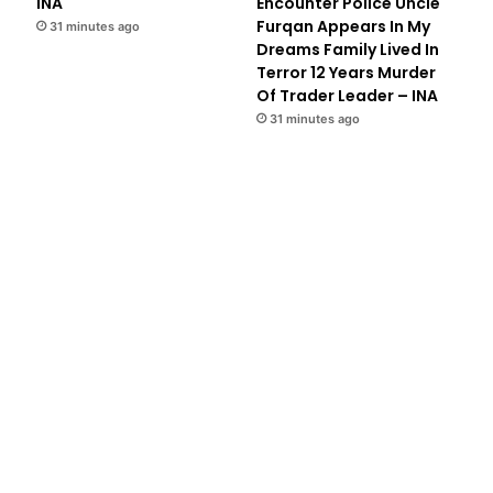
INA
Encounter Police Uncle
Furqan Appears In My
31 minutes ago
Dreams Family Lived In
Terror 12 Years Murder
Of Trader Leader – INA
31 minutes ago