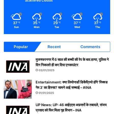
Scattered Clouds
37
35
29
37
37
℃
℃
℃
℃
℃
Sun
Mon
Tue
Wed
Thu
Popular
Recent
Comments
मुजफ्फरनगर में 6 साल की बच्ची की रेप के बाद हत्या, पुलिस ने
दिन निकलते ही कर दिया एनकाउंटर
03/01/2025
Entertainment: क्या लियोनार्डो डिकैप्रियो होंगे ‘स्क्विड
गेम 3’ का हिस्सा? सामने आई सच्चाई – #iNA
01/01/2025
UP News: UP: 46 आईएएस अफ़सरों के तबादले, संजय
प्रसाद को फिर मिला गृह विभाग – INA