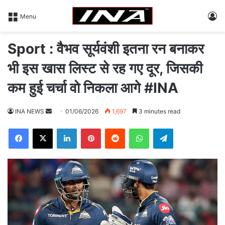
L
Menu
Sport : वैभव सूर्यवंशी इतना रन बनाकर
भी इस खास लिस्ट से रह गए दूर, जिसकी
कम हुई चर्चा वो निकला आगे #INA
INA NEWS
S
01/06/2026
1,697
3 minutes read
e
Facebook
X
LinkedIn
Pinterest
Reddit
WhatsApp
Telegram
n
d
a
n
e
m
a
i