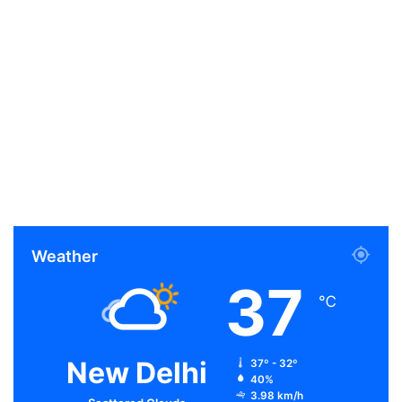
Weather
37
℃
New Delhi
37º - 32º
40%
3.98 km/h