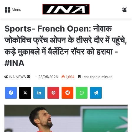
L
Menu
Sports- French Open: नोवाक
जोकोविच फ्रेंच ओपन के तीसरे दौर में पहुंचे,
कड़े मुकाबले में वैलेंटिन रॉयर को हराया -
#INA
INA NEWS
S
28/05/2026
1,694
Less than a minute
e
Facebook
X
LinkedIn
Pinterest
Reddit
WhatsApp
Telegram
n
d
a
n
e
m