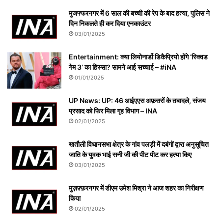
मुजफ्फरनगर में 6 साल की बच्ची की रेप के बाद हत्या, पुलिस ने
दिन निकलते ही कर दिया एनकाउंटर
03/01/2025
Entertainment: क्या लियोनार्डो डिकैप्रियो होंगे ‘स्क्विड
गेम 3’ का हिस्सा? सामने आई सच्चाई – #iNA
01/01/2025
UP News: UP: 46 आईएएस अफ़सरों के तबादले, संजय
प्रसाद को फिर मिला गृह विभाग – INA
02/01/2025
खतौली विधानसभा क्षेत्र के गांव पलड़ी में दबंगों द्वारा अनुसूचित
जाति के युवक भाई सनी जी की पीट पीट कर हत्या किए
03/01/2025
मुज़फ़्फ़रनगर में डीएम उमेश मिश्रा ने आज शहर का निरीक्षण
किया
02/01/2025