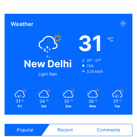
Weather
31
℃
New Delhi
31º - 27º
70%
3.25 km/h
Light Rain
31
34
35
36
31
℃
℃
℃
℃
℃
Fri
Sat
Sun
Mon
Tue
Popular
Recent
Comments