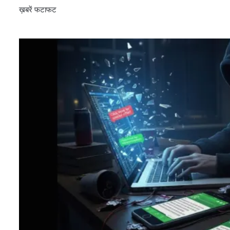
ख़बरें फटाफट