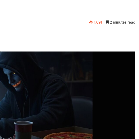
1,691
2 minutes read