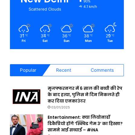
90%
4.1 km/h
Scattered Clouds
31
34
36
38
29
℃
℃
℃
℃
℃
Fri
Sat
Sun
Mon
Tue
Popular
Recent
Comments
मुजफ्फरनगर में 6 साल की बच्ची की रेप
के बाद हत्या, पुलिस ने दिन निकलते ही
कर दिया एनकाउंटर
03/01/2025
Entertainment: क्या लियोनार्डो
डिकैप्रियो होंगे ‘स्क्विड गेम 3’ का हिस्सा?
सामने आई सच्चाई – #iNA