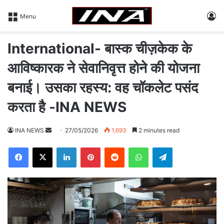
L
Menu
International- बास्क चीज़केक के
आविष्कारक ने सेवानिवृत्त होने की योजना
बनाई। उसका रहस्य: वह चॉकलेट पसंद
करता है -INA NEWS
INA NEWS
S
27/05/2026
1,693
2 minutes read
e
Facebook
X
LinkedIn
Pinterest
Reddit
WhatsApp
Telegram
n
d
a
n
e
m