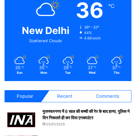
36
℃
New Delhi
36º - 32º
44%
4.69 km/h
Scattered Clouds
35
35
29
37
37
℃
℃
℃
℃
℃
Sun
Mon
Tue
Wed
Thu
Popular
Recent
Comments
मुजफ्फरनगर में 6 साल की बच्ची की रेप के बाद हत्या, पुलिस ने
दिन निकलते ही कर दिया एनकाउंटर
03/01/2025