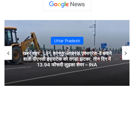
Uttar Pradesh
खबर शहर , UP: कानपुर-लखनऊ एक्सप्रेस-वे बनाने
वाली पीएनसी इंफ्राटेक को तगड़ा झटका, तीन दिन में
13.94 फीसदी लुढ़का शेयर – INA