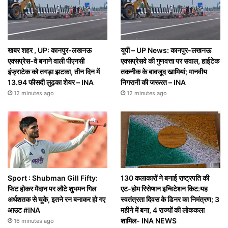
खबर शहर , UP: कानपुर-लखनऊ
यूपी – UP News: कानपुर-लखनऊ
एक्सप्रेस-वे बनाने वाली पीएनसी
एक्सप्रेसवे की गुणवत्ता पर सवाल, हाईटेक
इंफ्राटेक को तगड़ा झटका, तीन दिन में
तकनीक के बावजूद खामियां; मानवीय
13.94 फीसदी लुढ़का शेयर – INA
निगरानी की जरूरत – INA
12 minutes ago
12 minutes ago
Sport : Shubman Gill Fifty:
130 कलाकारों ने बनाई राष्ट्रपति की
फिट होकर मैदान पर लौटे शुभमन गिल
एट-होम रिसेप्शन इन्विटेशन किट:यह
अर्धशतक से चूके, इतने रन बनाकर हो गए
स्वतंत्रता दिवस के डिनर का निमंत्रण; 3
आउट #INA
महीने में बना, 4 राज्यों की लोककला
शामिल- INA NEWS
16 minutes ago