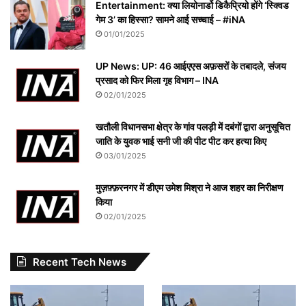
Entertainment: क्या लियोनार्डो डिकैप्रियो होंगे ‘स्क्विड
गेम 3’ का हिस्सा? सामने आई सच्चाई – #iNA
01/01/2025
UP News: UP: 46 आईएएस अफ़सरों के तबादले, संजय
प्रसाद को फिर मिला गृह विभाग – INA
02/01/2025
खतौली विधानसभा क्षेत्र के गांव पलड़ी में दबंगों द्वारा अनुसूचित
जाति के युवक भाई सनी जी की पीट पीट कर हत्या किए
03/01/2025
मुज़फ़्फ़रनगर में डीएम उमेश मिश्रा ने आज शहर का निरीक्षण
किया
02/01/2025
Recent Tech News