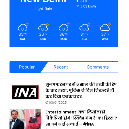
84%
3.03 km/h
Light Rain
35
36
36
31
37
℃
℃
℃
℃
℃
Sat
Sun
Mon
Tue
Wed
Popular
Recent
Comments
मुजफ्फरनगर में 6 साल की बच्ची की रेप
के बाद हत्या, पुलिस ने दिन निकलते ही
कर दिया एनकाउंटर
03/01/2025
Entertainment: क्या लियोनार्डो
डिकैप्रियो होंगे ‘स्क्विड गेम 3’ का हिस्सा?
सामने आई सच्चाई – #iNA