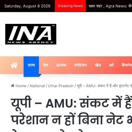
Saturday, August 8 2026
Breaking News
खबर शहर , Agra News: मंडलीय
HOME
राज्य
देश
अपराध
मनोरंजन
खेल
धर्म
बिजने
Home
/
National
/
Uttar Pradesh
/
यूपी – AMU: संकट में हैं और इंटरनेट भी
यूपी – AMU: संकट में है
परेशान न हों बिना नेट 