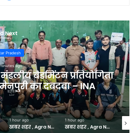
d Next
r Pradesh
nutes ago
डलीय बैडमिंटन प्रतियोगिता
मैनपुरी का दबदबा – INA
1 hour ago
1 hour ago
2 hour
खबर शहर , Agra News: हॉकी के जादूगर को मरणोपरांत भारत रत्न देने की मुहिम से जुड़ा आगरा – INA
खबर शहर , Agra News: निगम के खिलाफ अनोखा विरोध…गड्ढे का पूजन कर उतारी आरती – INA