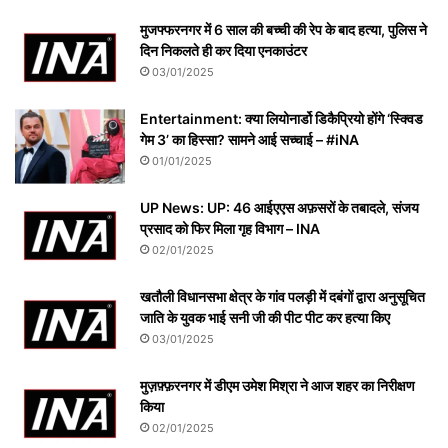
मुजफ्फरनगर में 6 साल की बच्ची की रेप के बाद हत्या, पुलिस ने
दिन निकलते ही कर दिया एनकाउंटर
03/01/2025
Entertainment: क्या लियोनार्डो डिकैप्रियो होंगे ‘स्क्विड
गेम 3’ का हिस्सा? सामने आई सच्चाई – #iNA
01/01/2025
UP News: UP: 46 आईएएस अफ़सरों के तबादले, संजय
प्रसाद को फिर मिला गृह विभाग – INA
02/01/2025
खतौली विधानसभा क्षेत्र के गांव पलड़ी में दबंगों द्वारा अनुसूचित
जाति के युवक भाई सनी जी की पीट पीट कर हत्या किए
03/01/2025
मुज़फ़्फ़रनगर में डीएम उमेश मिश्रा ने आज शहर का निरीक्षण
किया
02/01/2025