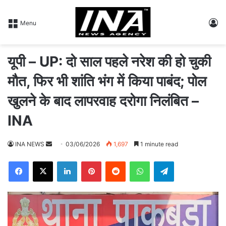
L
Menu
यूपी – UP: दो साल पहले नरेश की हो चुकी
माैत, फिर भी शांति भंग में किया पाबंद; पोल
खुलने के बाद लापरवाह दरोगा निलंबित –
INA
INA NEWS
S
03/06/2026
1,697
1 minute read
e
Facebook
X
LinkedIn
Pinterest
Reddit
WhatsApp
Telegram
n
d
a
n
e