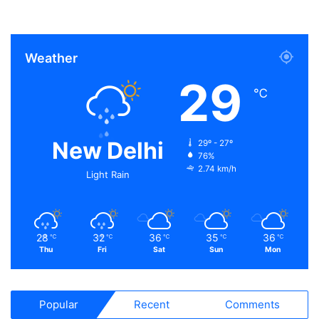
Weather
29
℃
New Delhi
29º - 27º
76%
2.74 km/h
Light Rain
28
32
36
35
36
℃
℃
℃
℃
℃
Thu
Fri
Sat
Sun
Mon
Popular
Recent
Comments