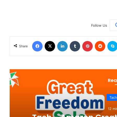
Follow Us
Facebook
X
LinkedIn
Tumblr
Pinterest
Reddit
Share
Rea