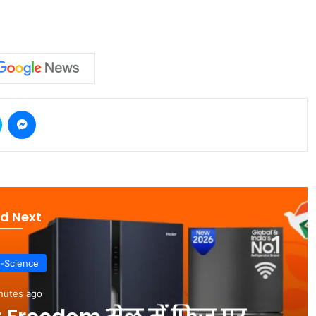
Skype
Messenger
d Next
Uttar Pradesh
20 minutes ago