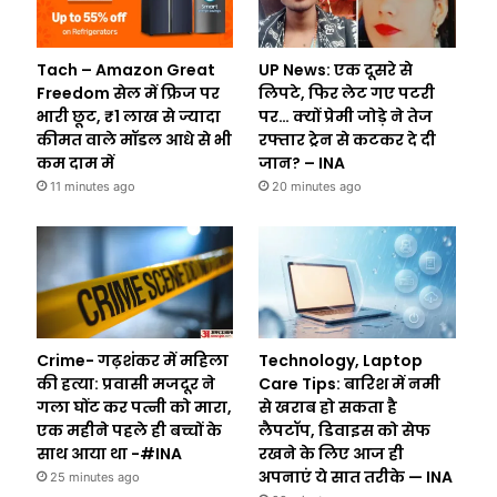
Tach – Amazon Great
UP News: एक दूसरे से
Freedom सेल में फ्रिज पर
लिपटे, फिर लेट गए पटरी
भारी छूट, ₹1 लाख से ज्यादा
पर… क्यों प्रेमी जोड़े ने तेज
कीमत वाले मॉडल आधे से भी
रफ्तार ट्रेन से कटकर दे दी
कम दाम में
जान? – INA
11 minutes ago
20 minutes ago
Crime- गढ़शंकर में महिला
Technology, Laptop
की हत्या: प्रवासी मजदूर ने
Care Tips: बारिश में नमी
गला घोंट कर पत्नी को मारा,
से खराब हो सकता है
एक महीने पहले ही बच्चों के
लैपटॉप, डिवाइस को सेफ
साथ आया था -#INA
रखने के लिए आज ही
अपनाएं ये सात तरीके — INA
25 minutes ago