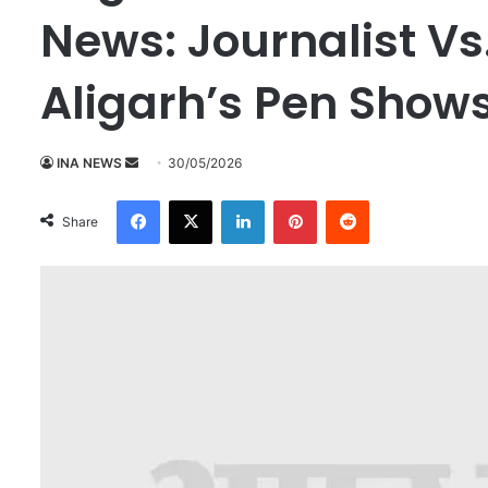
News: Journalist Vs
Aligarh’s Pen Shows
INA NEWS
S
30/05/2026
e
Facebook
X
LinkedIn
Pinterest
Reddit
n
Share
d
a
n
e
m
a
i
l