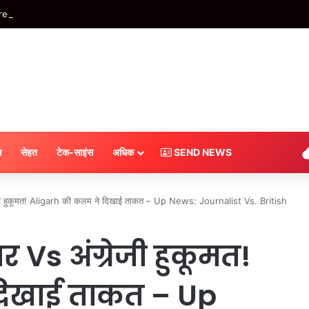
m सेल में फ्रिज पर भारी छूट, ₹1 लाख से ज्यादा कीमत वाले मॉडल आधे से भी कम दाम मे
स
सेहत
टेक-साइंस
अधिक
SEND NEWS
जी हुकूमत! Aligarh की कलम ने दिखाई ताकत – Up News: Journalist Vs. British
 Vs अंग्रेजी हुकूमत!
दिखाई ताकत – Up