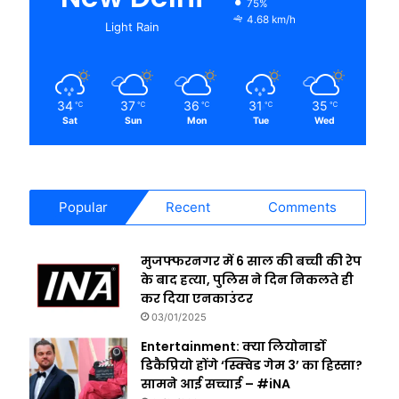
75%
4.68 km/h
Light Rain
34
37
36
31
35
℃
℃
℃
℃
℃
Sat
Sun
Mon
Tue
Wed
Popular
Recent
Comments
मुजफ्फरनगर में 6 साल की बच्ची की रेप
के बाद हत्या, पुलिस ने दिन निकलते ही
कर दिया एनकाउंटर
03/01/2025
Entertainment: क्या लियोनार्डो
डिकैप्रियो होंगे ‘स्क्विड गेम 3’ का हिस्सा?
सामने आई सच्चाई – #iNA