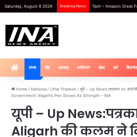
Saturday, August 8 2026
Breaking News
Tach – Amazon Great Freedo
HOME
राज्य
देश
अपराध
मनोरंजन
खेल
धर्म
बिजने
Home
/
National
/
Uttar Pradesh
/
यूपी – Up News:पत्रकार Vs अंग्रे
Government! Aligarh’s Pen Shows Its Strength – INA
यूपी – Up News:पत्रकार
Aligarh की कलम ने 