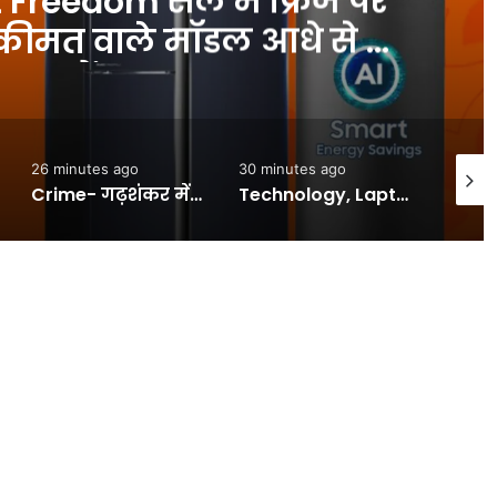
s: एक दूसरे से लिपटे, फिर लेट ग
ेमी जोड़े ने तेज रफ्तार ट्रेन से कटकर
INA
30 minutes ago
38 minutes ago
Crime- गढ़शंकर में महिला की हत्या: प्रवासी मजदूर ने गला घोंट कर पत्नी को मारा, एक महीने पहले ही बच्चों के साथ आया था -#INA
Technology, Laptop Care Tips: बारिश में नमी से खराब हो सकता है लैपटॉप, डिवाइस को सेफ रखने के लिए आज ही अपनाएं ये सात तरीके — INA
खबर शहर , भयावह:जमीन में समा गया ऑटो, दो राहगीरों ने बचाई चार जानें; बारिश के बाद आगरा में दिखा खौफनाक मंजर – Horrifying Agra Accident: Auto With Five Passengers Plunges Into Pit Two Passersby Rescue Four Lives – INA