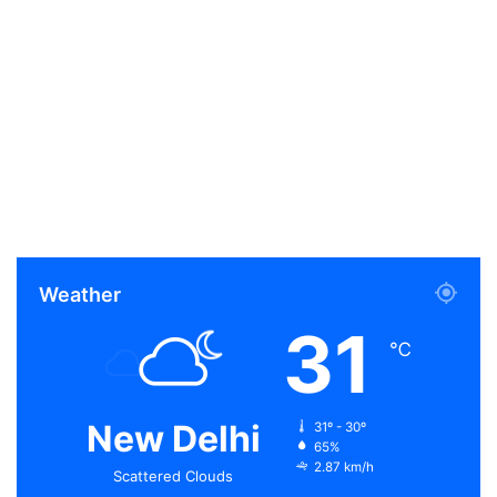
Weather
31
℃
New Delhi
31º - 30º
65%
2.87 km/h
Scattered Clouds