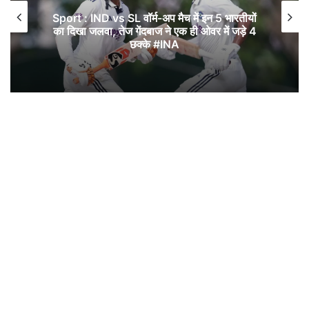
Sport : IND vs SL वॉर्म-अप मैच में इन 5 भारतीयों
का दिखा जलवा, तेज गेंदबाज ने एक ही ओवर में जड़े 4
छक्के #INA