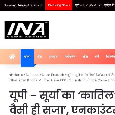
Sunday, August 9 2026
Breaking News
यूपी – UP Weather: प्रदेश में 
HOME
राज्य
देश
अपराध
मनोरंजन
खेल
धर्म
बिजने
Home
/
National
/
Uttar Pradesh
/
यूपी – सूर्या का ‘कातिल’ ढेर:’असद ने ज
Ghaziabad Khoda Murder Case 600 Criminals In Khoda Come Under 
यूपी – सूर्या का ‘काति
वैसी ही सजा’, एनकाउंट