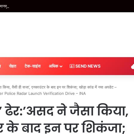
मानसून सक्रिय, मप्र से सटे जिलों में आज भारी बारिश की चेतावनी; लखनऊ में रहेंगे बादल – INA
स
सेहत
टेक-साइंस
अधिक
SEND NEWS
ैसा किया, वैसी ही सजा’, एनकाउंटर के बाद इन पर शिकंजा; खोड़ा कांड में नया अपडेट –
Police Radar Launch Verification Drive – INA
ल’ ढेर:’असद ने जैसा किया,
र के बाद इन पर शिकंजा;