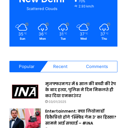
70%
2.93 km/h
Scattered Clouds
35
36
31
37
37
℃
℃
℃
℃
℃
Sun
Mon
Tue
Wed
Thu
Popular
Recent
Comments
मुजफ्फरनगर में 6 साल की बच्ची की रेप
के बाद हत्या, पुलिस ने दिन निकलते ही
कर दिया एनकाउंटर
03/01/2025
Entertainment: क्या लियोनार्डो
डिकैप्रियो होंगे ‘स्क्विड गेम 3’ का हिस्सा?
सामने आई सच्चाई – #iNA