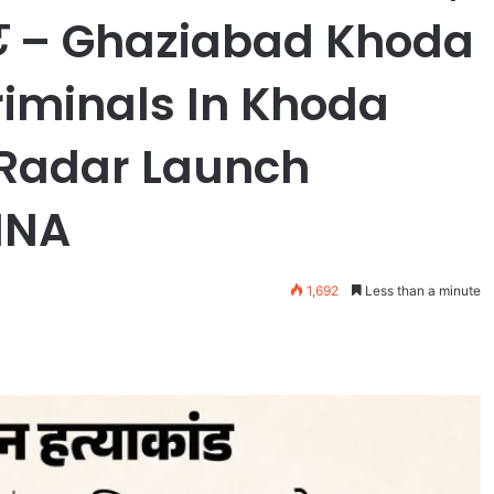
पडेट – Ghaziabad Khoda
iminals In Khoda
 Radar Launch
 INA
1,692
Less than a minute