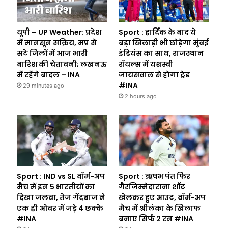
यूपी – UP Weather: प्रदेश
Sport : हार्दिक के बाद ये
में मानसून सक्रिय, मप्र से
बड़ा खिलाड़ी भी छोड़ेगा मुंबई
सटे जिलों में आज भारी
इंडियंस का साथ, राजस्थान
बारिश की चेतावनी; लखनऊ
रॉयल्स में यशस्वी
में रहेंगे बादल – INA
जायसवाल से होगा ट्रेड
#INA
29 minutes ago
2 hours ago
Sport : IND vs SL वॉर्म-अप
Sport : ऋषभ पंत फिर
मैच में इन 5 भारतीयों का
गैरजिम्मेदाराना शॉट
दिखा जलवा, तेज गेंदबाज ने
खेलकर हुए आउट, वॉर्म-अप
एक ही ओवर में जड़े 4 छक्के
मैच में श्रीलंका के खिलाफ
#INA
बनाए सिर्फ 2 रन #INA