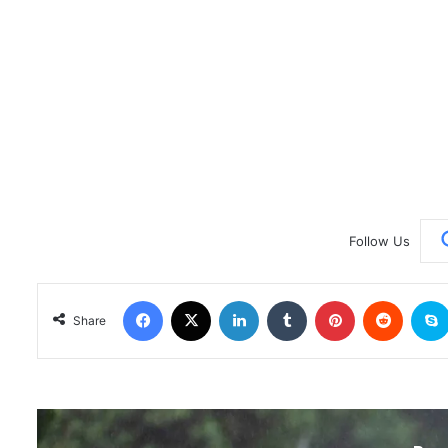
Follow Us
Facebook
X
LinkedIn
Tumblr
Pinterest
Reddit
Share