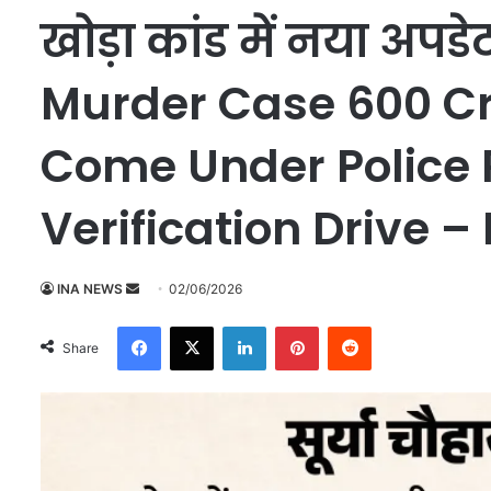
खोड़ा कांड में नया अ
Murder Case 600 Cr
Come Under Police
Verification Drive –
INA NEWS
S
02/06/2026
e
Facebook
X
LinkedIn
Pinterest
Reddit
n
Share
d
a
n
e
m