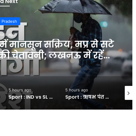
d Next
ports
ours ago
बड़ा खिलाड़ी भी छोड़ेगा मुंबई
 रॉयल्स में यशस्वी जायसवाल
 ट्रेड #INA
5 hours ago
5 hours ago
2 hour
Sport : ऋषभ पंत फिर गैरजिम्मेदाराना शॉट खेलकर हुए आउट, वॉर्म-अप मैच में श्रीलंका के खिलाफ बनाए सिर्फ 2 रन #INA
हरियाणा BJP अध्यक्ष का दावा-CJP प्रोटेस्ट में आतंकी भी शामिल:बोलीं- इस आंदोलन में महिला कॉन्स्टेबल की जान गई, दिल्ली पुलिस इसे बता चुकी झूठ- INA NEWS