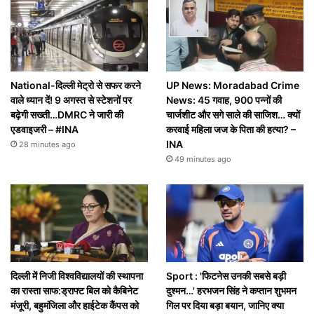
National-दिल्ली मेट्रो से सफर करने
UP News: Moradabad Crime
वाले ध्यान दें! 9 अगस्त से स्टेशनों पर
News: 45 गवाह, 900 पन्नों की
बढ़ेगी सख्ती…DMRC ने जारी की
चार्जशीट और सगे साले की साजिश… क्यों
एडवाइजरी – #INA
करवाई महिला जज के पिता की हत्या? –
INA
28 minutes ago
49 minutes ago
दिल्ली में निजी विश्वविद्यालयों की स्थापना
Sport : 'फिटनेस उनकी सबसे बड़ी
का रास्ता साफ:ड्राफ्ट बिल को कैबिनेट
दुश्मन…' हरभजन सिंह ने कप्तान शुभमन
मंजूरी, बहुमंजिला और हाईटेक कैंपस को
गिल पर दिया बड़ा बयान, जानिए क्या