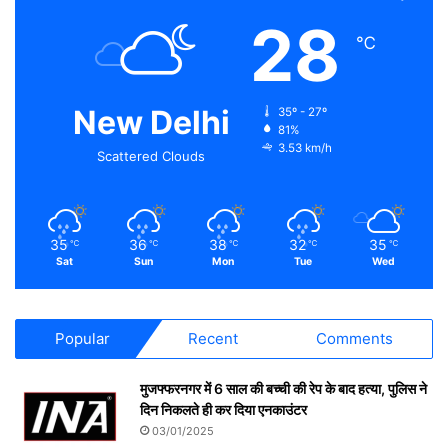
28
℃
New Delhi
35º - 27º
81%
3.53 km/h
Scattered Clouds
35
36
38
32
35
℃
℃
℃
℃
℃
Sat
Sun
Mon
Tue
Wed
Popular
Recent
Comments
मुजफ्फरनगर में 6 साल की बच्ची की रेप के बाद हत्या, पुलिस ने
दिन निकलते ही कर दिया एनकाउंटर
03/01/2025