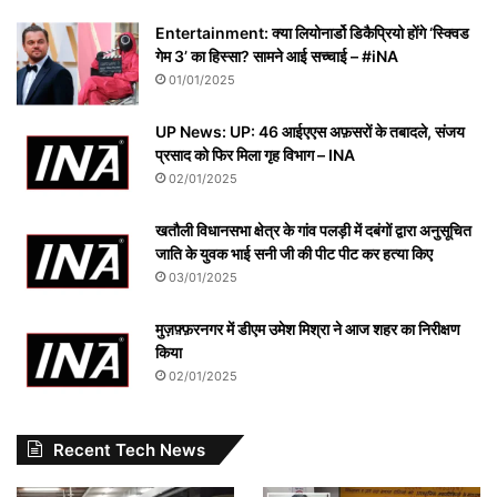
Entertainment: क्या लियोनार्डो डिकैप्रियो होंगे ‘स्क्विड
गेम 3’ का हिस्सा? सामने आई सच्चाई – #iNA
01/01/2025
UP News: UP: 46 आईएएस अफ़सरों के तबादले, संजय
प्रसाद को फिर मिला गृह विभाग – INA
02/01/2025
खतौली विधानसभा क्षेत्र के गांव पलड़ी में दबंगों द्वारा अनुसूचित
जाति के युवक भाई सनी जी की पीट पीट कर हत्या किए
03/01/2025
मुज़फ़्फ़रनगर में डीएम उमेश मिश्रा ने आज शहर का निरीक्षण
किया
02/01/2025
Recent Tech News