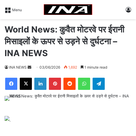
L
Menu
World News: कुवैत मोटरवे पर ईरानी
मिसाइलों के ऊपर से उड़ने से दुर्घटना –
INA NEWS
INA NEWS
S
03/06/2026
1,692
1 minute read
e
Facebook
X
LinkedIn
Pinterest
Reddit
WhatsApp
Telegram
n
d
a
n
e
m
a
i