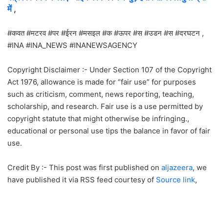
में
,
#कवत #मटरव #पर #ईरन #मसइल #क #ऊपर #स #उडन #स #दरघटन ,
#INA #INA_NEWS #INANEWSAGENCY
Copyright Disclaimer :- Under Section 107 of the Copyright
Act 1976, allowance is made for “fair use” for purposes
such as criticism, comment, news reporting, teaching,
scholarship, and research. Fair use is a use permitted by
copyright statute that might otherwise be infringing.,
educational or personal use tips the balance in favor of fair
use.
Credit By :- This post was first published on
aljazeera
, we
have published it via RSS feed courtesy of
Source link
,