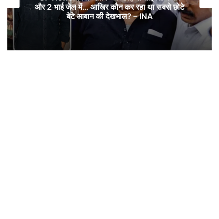
और 2 भाई जेल में… आखिर कौन कर रहा था सबसे छोटे
बेटे आबान की देखभाल? – INA