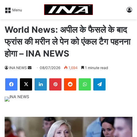
L
Menu
World News: अपील के फैसले के बाद
फ्रांस की मरीन ले पेन को एंकल टैग पहनना
होगा – INA NEWS
INA NEWS
S
08/07/2026
1,694
1 minute read
e
Facebook
X
LinkedIn
Pinterest
Reddit
WhatsApp
Telegram
n
d
a
n
e
m
a
i