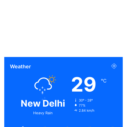
Weather
29
℃
New Delhi
30º - 28º
77%
2.84 km/h
Heavy Rain