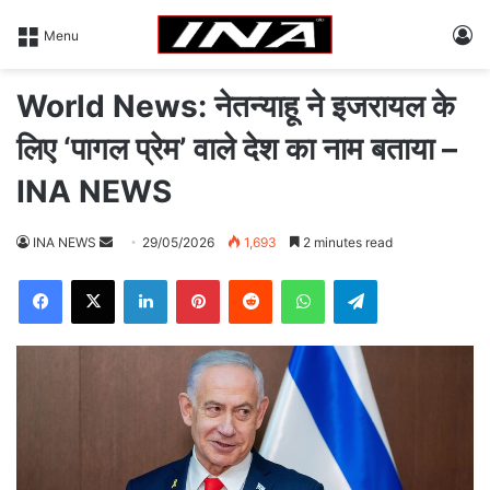
L
Menu
World News: नेतन्याहू ने इजरायल के
लिए ‘पागल प्रेम’ वाले देश का नाम बताया –
INA NEWS
INA NEWS
S
29/05/2026
1,693
2 minutes read
e
Facebook
X
LinkedIn
Pinterest
Reddit
WhatsApp
Telegram
n
d
a
n
e
m
a
i