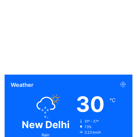
Weather
30
℃
New Delhi
31º - 27º
73%
3.23 km/h
Rain