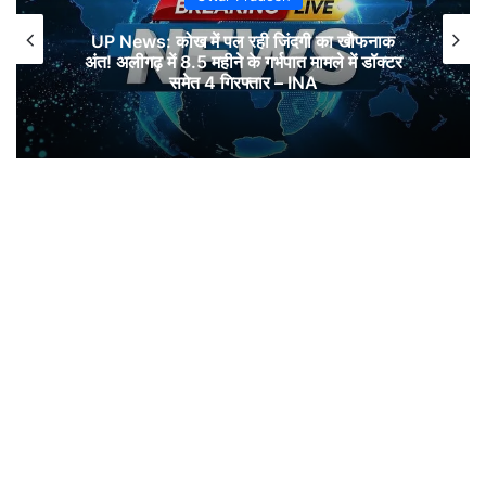
UP News: कोख में पल रही जिंदगी का खौफनाक
अंत! अलीगढ़ में 8.5 महीने के गर्भपात मामले में डॉक्टर
समेत 4 गिरफ्तार – INA