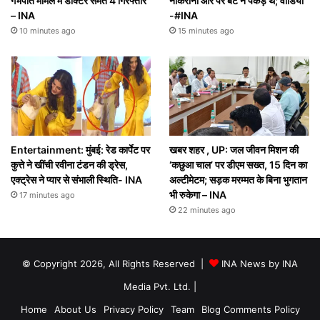
गर्भपात मामले में डॉक्टर समेत 4 गिरफ्तार
नौकरानी और पैर बेटे ने पकड़े थे; वीडियो
– INA
-#INA
10 minutes ago
15 minutes ago
Entertainment: मुंबई: रेड कार्पेट पर
खबर शहर , UP: जल जीवन मिशन की
कुत्ते ने खींची रवीना टंडन की ड्रेस,
‘कछुआ चाल’ पर डीएम सख्त, 15 दिन का
एक्ट्रेस ने प्यार से संभाली स्थिति- INA
अल्टीमेटम; सड़क मरम्मत के बिना भुगतान
भी रुकेगा – INA
17 minutes ago
22 minutes ago
© Copyright 2026, All Rights Reserved |
INA News by INA
Media Pvt. Ltd.
|
Home
About Us
Privacy Policy
Team
Blog Comments Policy