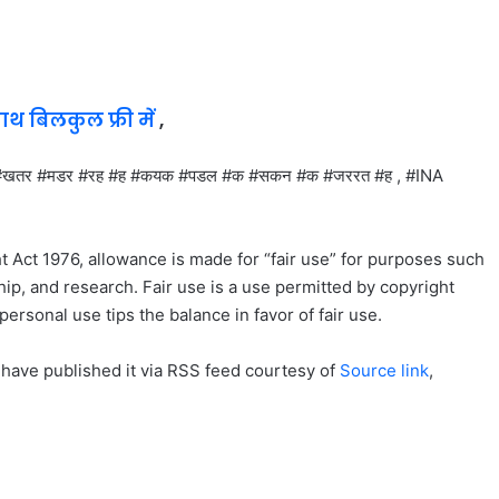
साथ बिलकुल फ्री में
,
खतर #मडर #रह #ह #कयक #पडल #क #सकन #क #जररत #ह , #INA
t Act 1976, allowance is made for “fair use” for purposes such
ip, and research. Fair use is a use permitted by copyright
personal use tips the balance in favor of fair use.
 have published it via RSS feed courtesy of
Source link
,