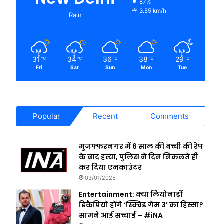
87%
3.55 km/h
Rain
31
34
36
38
29
℃
℃
℃
℃
℃
Fri
Sat
Sun
Mon
Tue
Popular
Recent
Comments
मुजफ्फरनगर में 6 साल की बच्ची की रेप
के बाद हत्या, पुलिस ने दिन निकलते ही
कर दिया एनकाउंटर
03/01/2025
Entertainment: क्या लियोनार्डो
डिकैप्रियो होंगे ‘स्क्विड गेम 3’ का हिस्सा?
सामने आई सच्चाई – #iNA