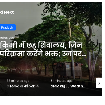
d Next
r Pradesh
nutes ago
 किमी में छह शिवालय, जिन
ैर परिक्रमा करेंगे भक्त; उन पर
धेरा – INA
33 minutes ago
51 minutes ago
52 min
भास्कर अपडेट्स:दिल्ली हाईकोर्ट पहुंचा डाबर; FSSAI के 100% शुद्ध और प्राकृतिक दावों वाले प्रोडक्ट्स की बिक्री पर रोक के आदेश को चुनौती दी- INA NEWS
खबर शहर , Weather Update: आगरा में मेहरबान मानसून, बारिश ने दी बड़ी राहत; माैसम विभाग ने जारी किया अलर्ट – INA