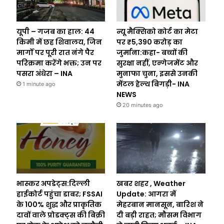
यूपी – गजब का हाल: 44
न्यू मैक्सिको कोर्ट का मेटा
किमी में छह शिवालय, जिन
पर ₹5,390 करोड़ का
मार्गों पर पूरी रात नंगे पैर
जुर्माना:कहा- बच्चों की
परिक्रमा करेंगे भक्त; उन पर
सुरक्षा नहीं, एन्गेजमेंट और
पसरा अंधेरा – INA
मुनाफा चुना, इससे उनकी
मेंटल हेल्थ बिगड़ी- INA
1 minute ago
NEWS
20 minutes ago
भास्कर अपडेट्स:दिल्ली
खबर शहर , Weather
हाईकोर्ट पहुंचा डाबर; FSSAI
Update: आगरा में
के 100% शुद्ध और प्राकृतिक
मेहरबान मानसून, बारिश ने
दावों वाले प्रोडक्ट्स की बिक्री
दी बड़ी राहत; माैसम विभाग