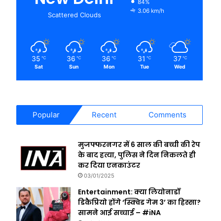
84%
3.06 km/h
Scattered Clouds
35
36
36
31
37
℃
℃
℃
℃
℃
Sat
Sun
Mon
Tue
Wed
Popular
Recent
Comments
मुजफ्फरनगर में 6 साल की बच्ची की रेप
के बाद हत्या, पुलिस ने दिन निकलते ही
कर दिया एनकाउंटर
03/01/2025
Entertainment: क्या लियोनार्डो
डिकैप्रियो होंगे ‘स्क्विड गेम 3’ का हिस्सा?
सामने आई सच्चाई – #iNA