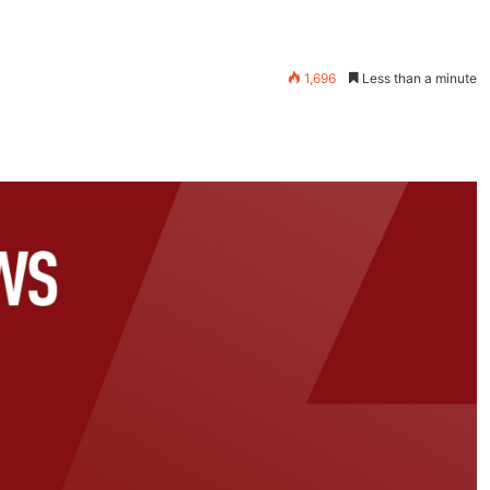
1,696
Less than a minute