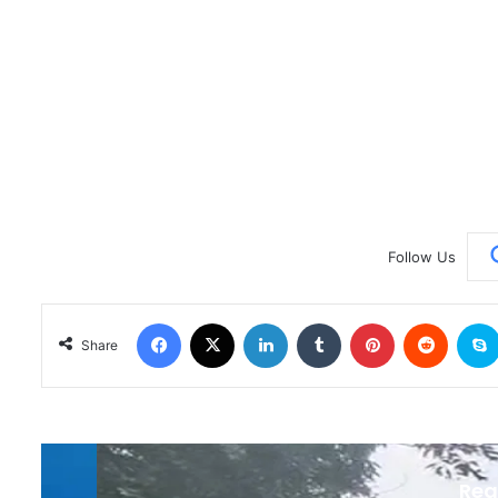
Follow Us
Facebook
X
LinkedIn
Tumblr
Pinterest
Reddit
Share
Rea