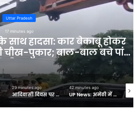
r Pradesh
nutes ago
साथ हादसा: कार बेकाबू होकर
चीख-पुकार; बाल-बाल बचे पांच
िए – INA
29 minutes ago
42 minutes ago
59 min
आदिवासी दिवस पर अरविंद केजरीवाल ने दी बधाई:75 साल से आदिवासियों के जल, जंगल और जमीन पर डाला गया डाका- INA NEWS
UP News: अमेठी में BSP नेता शशिकांत तिवारी पर जानलेवा हमला, नकाबपोश बदमाशों ने कार में की तोड़फोड़ – INA