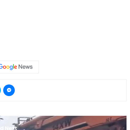
Skype
Messenger
d Next