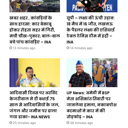
खबर शहर , कांवड़ियों के
यूपी – लक्ष्य की ऊंची उड़ान:
साथ हादसा: कार बेकाबू
18 मैच में 16 जीत, लखनऊ
होकर रोहता नहर में गिरी,
के पैडलर लक्ष्य की एशियाई
मची चीख-पुकार; बाल-बाल
टेबल टेनिस टीम में इंट्री –
बचे पांच कांवड़िए – INA
INA
13 minutes ago
14 minutes ago
आदिवासी दिवस पर अरविंद
UP News: अमेठी में BSP
केजरीवाल ने दी बधाई:75
नेता शशिकांत तिवारी पर
साल से आदिवासियों के जल,
जानलेवा हमला, नकाबपोश
जंगल और जमीन पर डाला
बदमाशों ने कार में की
गया डाका- INA NEWS
तोड़फोड़ – INA
25 minutes ago
38 minutes ago