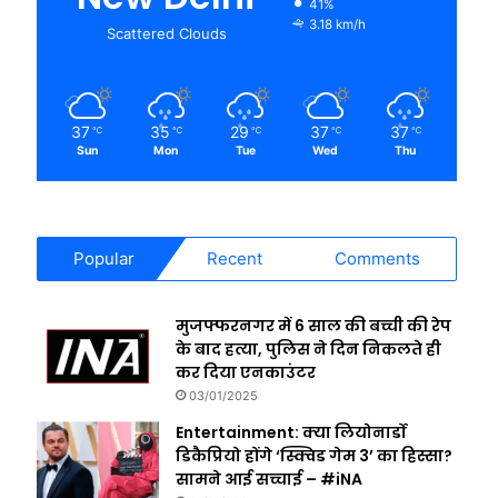
41%
3.18 km/h
Scattered Clouds
37
35
29
37
37
℃
℃
℃
℃
℃
Sun
Mon
Tue
Wed
Thu
Popular
Recent
Comments
मुजफ्फरनगर में 6 साल की बच्ची की रेप
के बाद हत्या, पुलिस ने दिन निकलते ही
कर दिया एनकाउंटर
03/01/2025
Entertainment: क्या लियोनार्डो
डिकैप्रियो होंगे ‘स्क्विड गेम 3’ का हिस्सा?
सामने आई सच्चाई – #iNA