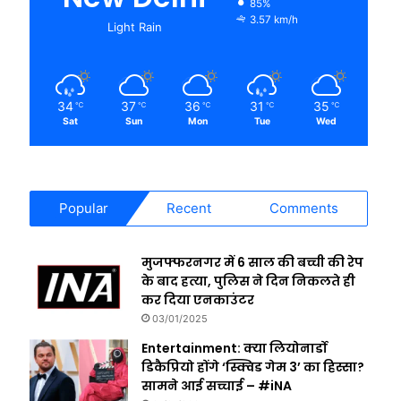
85%
3.57 km/h
Light Rain
34
37
36
31
35
℃
℃
℃
℃
℃
Sat
Sun
Mon
Tue
Wed
Popular
Recent
Comments
मुजफ्फरनगर में 6 साल की बच्ची की रेप
के बाद हत्या, पुलिस ने दिन निकलते ही
कर दिया एनकाउंटर
03/01/2025
Entertainment: क्या लियोनार्डो
डिकैप्रियो होंगे ‘स्क्विड गेम 3’ का हिस्सा?
सामने आई सच्चाई – #iNA