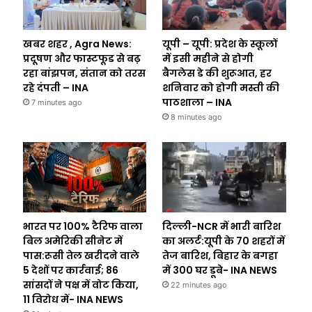
खबर शहर , Agra News:
यूपी – यूपी: प्रदेश के स्कूलों
प्रदूषण और फास्टफूड से बढ़
में इसी महीने से होगी
रहा बांझपन, संतान को तरस
बैगलेस डे की शुरूआत, हर
रहे दंपती – INA
शनिवार को होगी मस्ती की
पाठशाला – INA
7 minutes ago
8 minutes ago
भारत पर 100% टैरिफ वाला
दिल्ली-NCR में भारी बारिश
बिल अमेरिकी सीनेट में
का अलर्ट:यूपी के 70 शहरों में
पास:रूसी तेल खरीदने वाले
तेज बारिश, बिहार के बगहा
5 देशों पर कार्रवाई; 86
में 300 घर डूबे- INA NEWS
सांसदों ने पक्ष में वोट किया,
22 minutes ago
11 विरोध में- INA NEWS