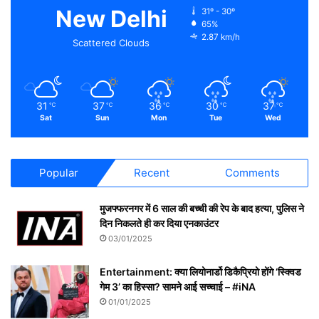
New Delhi
31º - 30º
65%
2.87 km/h
Scattered Clouds
31
37
36
30
37
℃
℃
℃
℃
℃
Sat
Sun
Mon
Tue
Wed
Popular
Recent
Comments
मुजफ्फरनगर में 6 साल की बच्ची की रेप के बाद हत्या, पुलिस ने
दिन निकलते ही कर दिया एनकाउंटर
03/01/2025
Entertainment: क्या लियोनार्डो डिकैप्रियो होंगे ‘स्क्विड
गेम 3’ का हिस्सा? सामने आई सच्चाई – #iNA
01/01/2025