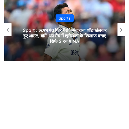
Sports
Sport : ऋषभ पंत फिर गैरजिम्मेदाराना शॉट खेलकर
हुए आउट, वॉर्म-अप मैच में श्रीलंका के खिलाफ बनाए
सिर्फ 2 रन #INA