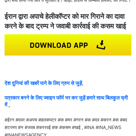
द्वारा बचा लिया गया और वे सुरक्षित हैं। व्हाइट हाउस से किम्बर्ली हलकेट की रिपोर्ट।
ईरान द्वारा अपाचे हेलीकॉप्टर को मार गिराने का दावा
करने के बाद ट्रम्प ने जवाबी कार्रवाई की कसम खाई
देश दुनियां की खबरें पाने के लिए ग्रुप से जुड़ें,
पत्रकार बनने के लिए ज्वाइन फॉर्म भर कर जुड़ें हमारे साथ बिलकुल फ्री
में
,
#ईरन #दवर #अपच #हलकपटर #क #मर #गरन #क #दव #करन #क #बद
#टरमप #न #जवब #कररवई #क #कसम #खई , #INA #INA_NEWS
#INANEWSAGENCY