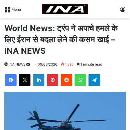
L
Menu
World News: ट्रंप ने अपाचे हमले के
लिए ईरान से बदला लेने की कसम खाई –
INA NEWS
INA NEWS
S
09/06/2026
1,696
1 minute read
e
Facebook
X
LinkedIn
Pinterest
Reddit
WhatsApp
Telegram
n
d
a
n
e
m
a
i