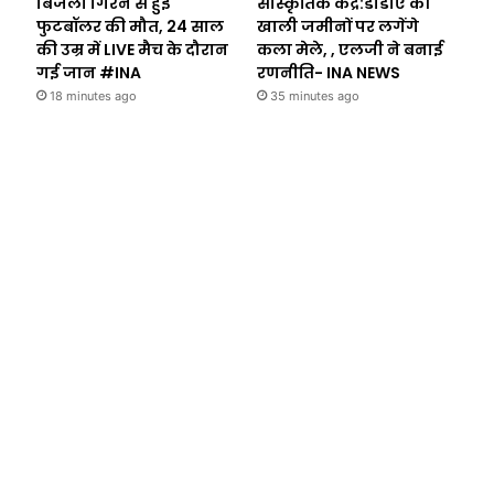
बिजली गिरने से हुई
सांस्कृतिक केंद्र:डीडीए की
फुटबॉलर की मौत, 24 साल
खाली जमीनों पर लगेंगे
की उम्र में LIVE मैच के दौरान
कला मेले, , एलजी ने बनाई
गई जान #INA
रणनीति- INA NEWS
18 minutes ago
35 minutes ago