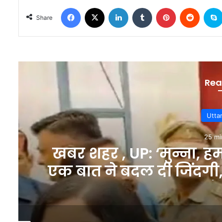
Facebook
X
LinkedIn
Tumblr
Pinterest
Reddit
Share
Rea
Utta
25 mi
खबर शहर , UP: ‘मुन्ना, हम
एक बात ने बदल दी जिंदगी, 
भावुक सं