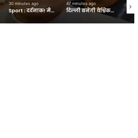
30 minutes ago
47 minutes ago
1 hour
Sport : दर्दनाक! मैदान पर बिजली गिरने से हुई फुटबॉलर की मौत, 24 साल की उम्र में LIVE मैच के दौरान गई जान #INA
दिल्ली बनेगी वैश्विक सांस्कृतिक केंद्र:डीडीए की खाली जमीनों पर लगेंगे कला मेले, , एलजी ने बनाई रणनीति- INA NEWS