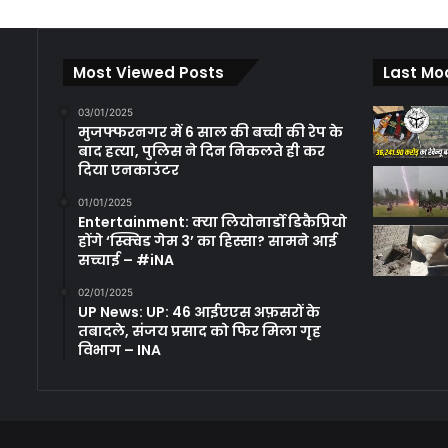
Most Viewed Posts
Last Mo
03/01/2025
मुजफ्फरनगर में 6 साल की बच्ची की रेप के
बाद हत्या, पुलिस ने दिन निकलते ही कर
दिया एनकाउंटर
01/01/2025
Entertainment: क्या लियोनार्डो डिकैप्रियो
होंगे ‘स्क्विड गेम 3’ का हिस्सा? सामने आई
सच्चाई – #iNA
02/01/2025
UP News: UP: 46 आईएएस अफ़सरों के
तबादले, संजय प्रसाद को फिर मिला गृह
विभाग – INA