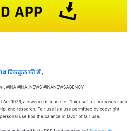
साथ बिलकुल फ्री में
,
य #ह , #INA #INA_NEWS #INANEWSAGENCY
t Act 1976, allowance is made for “fair use” for purposes such
ip, and research. Fair use is a use permitted by copyright
personal use tips the balance in favor of fair use.
 have published it via RSS feed courtesy of
Source link
,