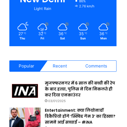
86%
2.76 km/h
Light Rain
27
32
36
35
36
℃
℃
℃
℃
℃
Thu
Fri
Sat
Sun
Mon
Popular
Recent
Comments
मुजफ्फरनगर में 6 साल की बच्ची की रेप
के बाद हत्या, पुलिस ने दिन निकलते ही
कर दिया एनकाउंटर
03/01/2025
Entertainment: क्या लियोनार्डो
डिकैप्रियो होंगे ‘स्क्विड गेम 3’ का हिस्सा?
सामने आई सच्चाई – #iNA