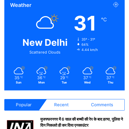
Weather
31
℃
New Delhi
35º - 31º
64%
4.44 km/h
Scattered Clouds
35
36
29
37
37
℃
℃
℃
℃
℃
Sun
Mon
Tue
Wed
Thu
Popular
Recent
Comments
मुजफ्फरनगर में 6 साल की बच्ची की रेप के बाद हत्या, पुलिस ने
दिन निकलते ही कर दिया एनकाउंटर