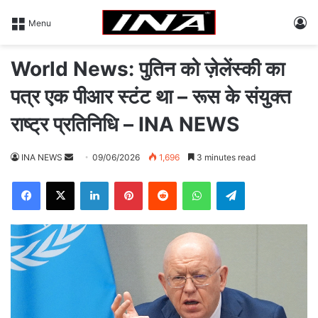
L
Menu
World News: पुतिन को ज़ेलेंस्की का
पत्र एक पीआर स्टंट था – रूस के संयुक्त
राष्ट्र प्रतिनिधि – INA NEWS
INA NEWS
S
09/06/2026
1,696
3 minutes read
e
Facebook
X
LinkedIn
Pinterest
Reddit
WhatsApp
Telegram
n
d
a
n
e
m
a
i