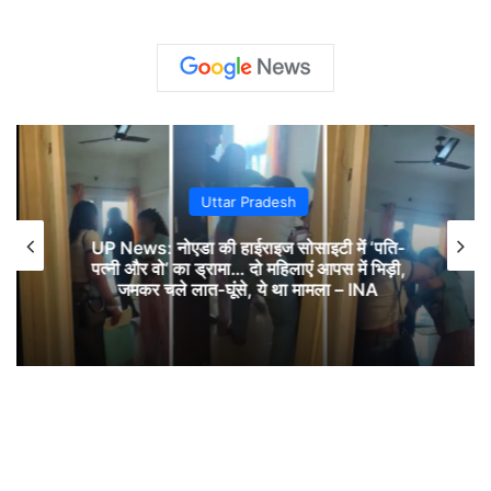
Uttar Pradesh
UP News: नोएडा की हाईराइज सोसाइटी में ‘पति-
पत्नी और वो’ का ड्रामा… दो महिलाएं आपस में भिड़ी,
जमकर चले लात-घूंसे, ये था मामला – INA