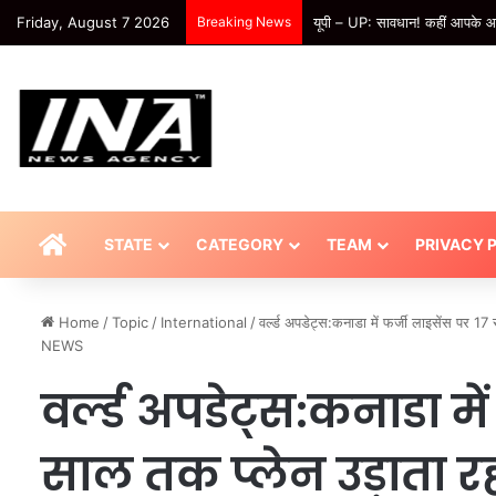
Friday, August 7 2026
Breaking News
यूपी – UP: सावधान! कहीं आपके आटे
HOME
STATE
CATEGORY
TEAM
PRIVACY 
Home
/
Topic
/
International
/
वर्ल्ड अपडेट्स:कनाडा में फर्जी लाइसेंस पर 1
NEWS
वर्ल्ड अपडेट्स:कनाडा मे
साल तक प्लेन उड़ाता रह