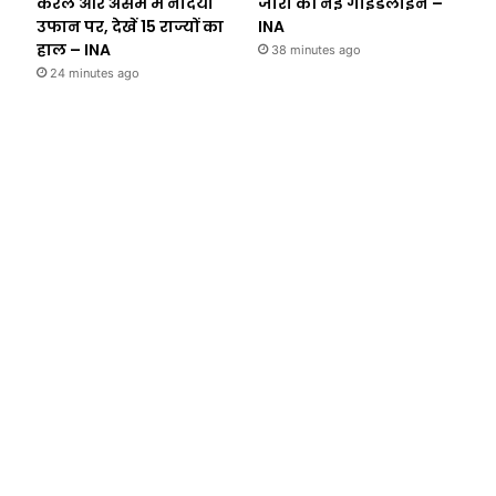
केरल और असम में नदियां
जारी की नई गाइडलाइन –
उफान पर, देखें 15 राज्यों का
INA
हाल – INA
38 minutes ago
24 minutes ago