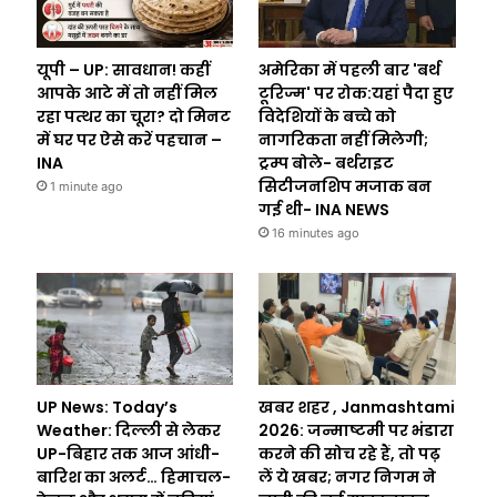
यूपी – UP: सावधान! कहीं
अमेरिका में पहली बार 'बर्थ
आपके आटे में तो नहीं मिल
टूरिज्म' पर रोक:यहां पैदा हुए
रहा पत्थर का चूरा? दो मिनट
विदेशियों के बच्चे को
में घर पर ऐसे करें पहचान –
नागरिकता नहीं मिलेगी;
INA
ट्रम्प बोले- बर्थराइट
सिटीजनशिप मजाक बन
1 minute ago
गई थी- INA NEWS
16 minutes ago
UP News: Today’s
खबर शहर , Janmashtami
Weather: दिल्ली से लेकर
2026: जन्माष्टमी पर भंडारा
UP-बिहार तक आज आंधी-
करने की सोच रहे हैं, तो पढ़
बारिश का अलर्ट… हिमाचल-
लें ये खबर; नगर निगम ने