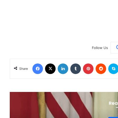
Follow Us
Facebook
X
LinkedIn
Tumblr
Pinterest
Reddit
Share
Rea