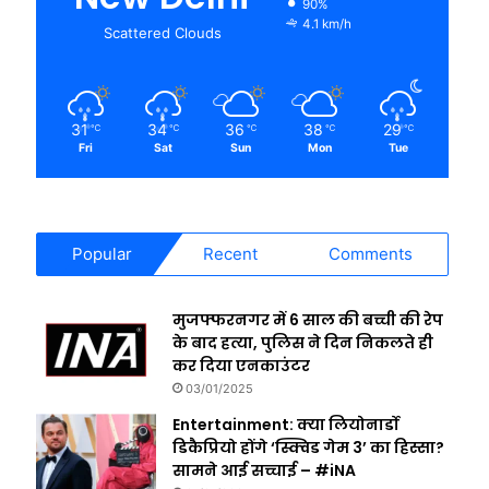
90%
4.1 km/h
Scattered Clouds
31
34
36
38
29
℃
℃
℃
℃
℃
Fri
Sat
Sun
Mon
Tue
Popular
Recent
Comments
मुजफ्फरनगर में 6 साल की बच्ची की रेप
के बाद हत्या, पुलिस ने दिन निकलते ही
कर दिया एनकाउंटर
03/01/2025
Entertainment: क्या लियोनार्डो
डिकैप्रियो होंगे ‘स्क्विड गेम 3’ का हिस्सा?
सामने आई सच्चाई – #iNA