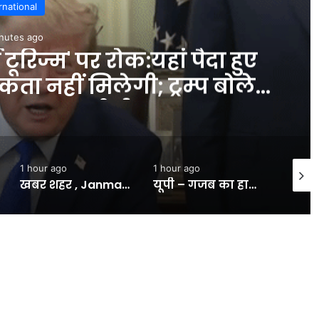
rnational
nutes ago
 टूरिज्म' पर रोक:यहां पैदा हुए
कता नहीं मिलेगी; ट्रम्प बोले-
जाक बन गई थी- INA NEWS
1 hour ago
1 hour ago
24 min
खबर शहर , Janmashtami 2026: जन्माष्टमी पर भंडारा करने की सोच रहे हैं, तो पढ़ लें ये खबर; नगर निगम ने जारी की नई गाइडलाइन – INA
यूपी – गजब का हाल: 44 किमी में छह शिवालय, जिन मार्गों पर पूरी रात नंगे पैर परिक्रमा करेंगे भक्त; उन पर पसरा अंधेरा – INA