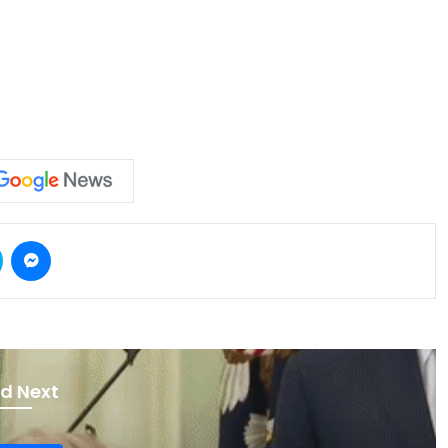
Skype
Messenger
d Next