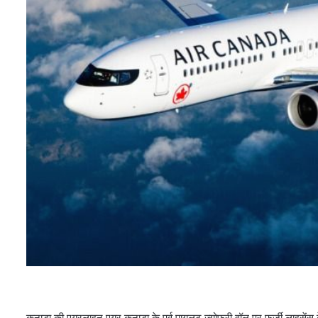
कनाडा की एयरलाइन एयर कनाडा के पूर्व पायलट ज्योफ्री वॉल पर फर्जी लाइसेंस