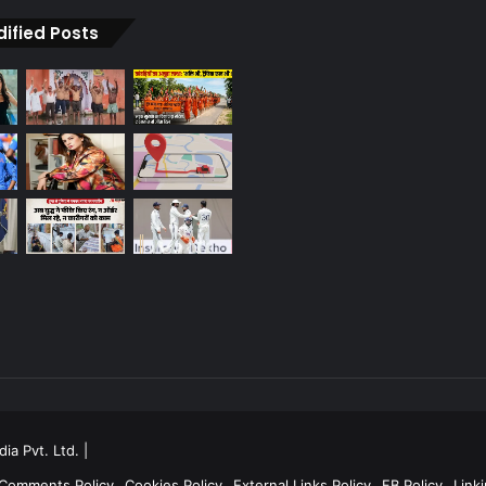
dified Posts
ia Pvt. Ltd.
|
 Comments Policy
Cookies Policy
External Links Policy
FB Policy
Linki