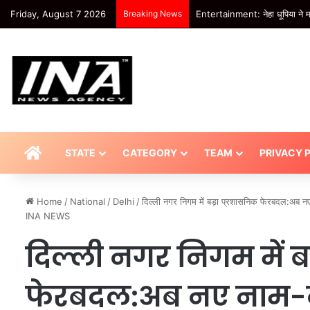
Friday, August 7 2026
Breaking News
खबर शहर , तालाब बना मुसीबत: ग्राम
HOME
STATE
CATEGORY
TEAM
PRIVACY 
Home
/
National
/
Delhi
/
दिल्ली नगर निगम में बड़ा प्रशासनिक फेरबदल:अब नए 
INA NEWS
दिल्ली नगर निगम में ब
फेरबदल:अब नए नाम-न