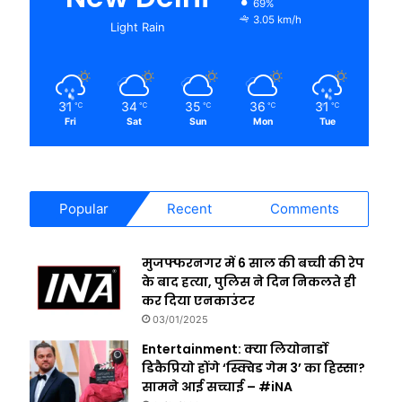
69%
3.05 km/h
Light Rain
31
34
35
36
31
℃
℃
℃
℃
℃
Fri
Sat
Sun
Mon
Tue
Popular
Recent
Comments
मुजफ्फरनगर में 6 साल की बच्ची की रेप
के बाद हत्या, पुलिस ने दिन निकलते ही
कर दिया एनकाउंटर
03/01/2025
Entertainment: क्या लियोनार्डो
डिकैप्रियो होंगे ‘स्क्विड गेम 3’ का हिस्सा?
सामने आई सच्चाई – #iNA