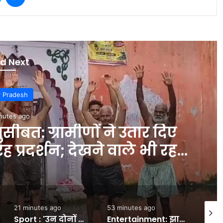
d Next
r Pradesh
nutes ago
ीबत: ग्रामीणों ने उतार दिए
ह प्रदर्शन; देखने वाले भी रह
ग – INA
21 minutes ago
53 minutes ago
53 min
Sport : 'उन दोनों का कोई चांस नहीं…' इन 2 खिलाड़ियों को वर्ल्ड कप स्क्वाड से दिग्गज ने किया बाहर, जानें क्या बताई वजह? #INA
Entertainment: झारखंड छात्रों के समर्थन पर उतरी कुनिका सदानंद, कहा- छात्र सिर्फ अपने हक की बात कर रहे हैं- INA