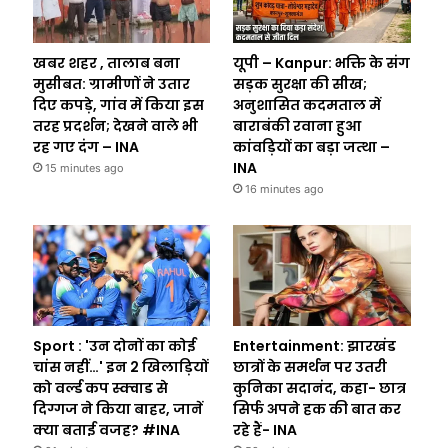
खबर शहर , तालाब बना
यूपी – Kanpur: भक्ति के संग
मुसीबत: ग्रामीणों ने उतार
सड़क सुरक्षा की सीख;
दिए कपड़े, गांव में किया इस
अनुशासित कदमताल में
तरह प्रदर्शन; देखने वाले भी
बाराबंकी रवाना हुआ
रह गए दंग – INA
कांवड़ियों का बड़ा जत्था –
INA
15 minutes ago
16 minutes ago
Sport : 'उन दोनों का कोई
Entertainment: झारखंड
चांस नहीं…' इन 2 खिलाड़ियों
छात्रों के समर्थन पर उतरी
को वर्ल्ड कप स्क्वाड से
कुनिका सदानंद, कहा- छात्र
दिग्गज ने किया बाहर, जानें
सिर्फ अपने हक की बात कर
क्या बताई वजह? #INA
रहे हैं- INA