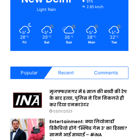
81%
2.85 km/h
Light Rain
28
35
36
38
32
℃
℃
℃
℃
℃
Fri
Sat
Sun
Mon
Tue
Popular
Recent
Comments
मुजफ्फरनगर में 6 साल की बच्ची की रेप
के बाद हत्या, पुलिस ने दिन निकलते ही
कर दिया एनकाउंटर
03/01/2025
Entertainment: क्या लियोनार्डो
डिकैप्रियो होंगे ‘स्क्विड गेम 3’ का हिस्सा?
सामने आई सच्चाई – #iNA