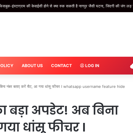
ने वाले ध्यान दें! 9 अगस्त से स्टेशनों पर बढ़ेगी सख्ती…DMRC ने जारी की एडवाइजरी – #INA
POLICY
ABOUT US
CONTACT
LOG IN
िना नंबर बताए करें चैट, आ गया धांसू फीचर I whatsapp username feature hide
बड़ा अपडेट! अब बिना
गया धांसू फीचर I