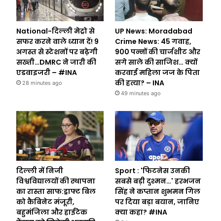
National-दिल्ली मेट्रो से
UP News: Moradabad
सफर करने वाले ध्यान दें! 9
Crime News: 45 गवाह,
अगस्त से स्टेशनों पर बढ़ेगी
900 पन्नों की चार्जशीट और
सख्ती…DMRC ने जारी की
सगे साले की साजिश… क्यों
एडवाइजरी – #INA
करवाई महिला जज के पिता
की हत्या? – INA
28 minutes ago
49 minutes ago
दिल्ली में निजी
Sport : 'फिटनेस उनकी
विश्वविद्यालयों की स्थापना
सबसे बड़ी दुश्मन…' हरभजन
का रास्ता साफ:ड्राफ्ट बिल
सिंह ने कप्तान शुभमन गिल
को कैबिनेट मंजूरी,
पर दिया बड़ा बयान, जानिए
बहुमंजिला और हाईटेक
क्या कहा? #INA