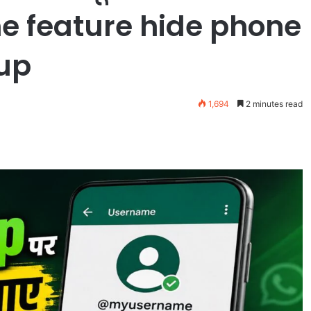
 feature hide phone
up
1,694
2 minutes read