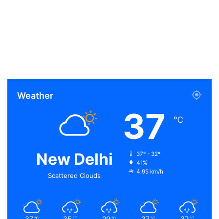
Weather
37
℃
New Delhi
37º - 32º
41%
4.95 km/h
Scattered Clouds
37
35
29
37
37
℃
℃
℃
℃
℃