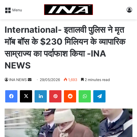
L
Menu
International- इतालवी पुलिस ने मृत
मॉब बॉस के $230 मिलियन के व्यापारिक
साम्राज्य का पर्दाफाश किया -INA
NEWS
INA NEWS
S
29/05/2026
1,693
2 minutes read
e
Facebook
X
LinkedIn
Pinterest
Reddit
WhatsApp
Telegram
n
d
a
n
e
m