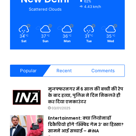
62%
4.43 km/h
Scattered Clouds
34
37
36
31
35
℃
℃
℃
℃
℃
Sat
Sun
Mon
Tue
Wed
Popular
Recent
Comments
मुजफ्फरनगर में 6 साल की बच्ची की रेप
के बाद हत्या, पुलिस ने दिन निकलते ही
कर दिया एनकाउंटर
03/01/2025
Entertainment: क्या लियोनार्डो
डिकैप्रियो होंगे ‘स्क्विड गेम 3’ का हिस्सा?
सामने आई सच्चाई – #iNA