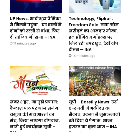
UP News: शादीशुदा प्रेमिका
Technology, Flipkart
से मिलने पहुंचा… घर वालों ने
Freedom Sale: नया फोन
दोनों को रस्सी से बांधा, फिर
खरीदने का शानदार मौका,
दी तालिबानी सजा – INA
इन प्रीमियम मॉडल्स पर
मिल रही बंपर छूट, देखें टॉप
11 minutes ago
डील्स — INA
14 minutes ago
खबर शहर , मां तुझे प्रणाम:
यूपी – Bareilly News: उर्स-
कैलाश घाट पर आज सजेगा
ए-रजवी में अकीदत का
यमुना की महाआरती का
सैलाब, उलमा ने मुसलमानों
मंच, किया जाएगा दीपदान;
को दिया ये पैगाम; आला
जारी हुई कार्यक्रम सूची –
हजरत का कुल आज – INA