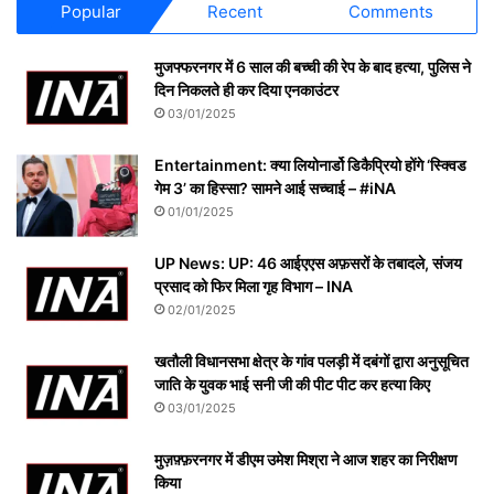
Popular
Recent
Comments
मुजफ्फरनगर में 6 साल की बच्ची की रेप के बाद हत्या, पुलिस ने
दिन निकलते ही कर दिया एनकाउंटर
03/01/2025
Entertainment: क्या लियोनार्डो डिकैप्रियो होंगे ‘स्क्विड
गेम 3’ का हिस्सा? सामने आई सच्चाई – #iNA
01/01/2025
UP News: UP: 46 आईएएस अफ़सरों के तबादले, संजय
प्रसाद को फिर मिला गृह विभाग – INA
02/01/2025
खतौली विधानसभा क्षेत्र के गांव पलड़ी में दबंगों द्वारा अनुसूचित
जाति के युवक भाई सनी जी की पीट पीट कर हत्या किए
03/01/2025
मुज़फ़्फ़रनगर में डीएम उमेश मिश्रा ने आज शहर का निरीक्षण
किया