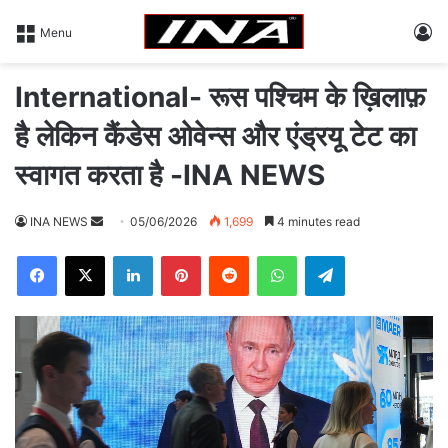
L
Menu
International- रूस पश्चिम के ख़िलाफ़
है लेकिन कैंडेस ओवेन्स और एंड्रयू टेट का
स्वागत करता है -INA NEWS
INA NEWS
S
05/06/2026
1,699
4 minutes read
e
Facebook
X
LinkedIn
Pinterest
Reddit
WhatsApp
Telegram
n
d
a
n
e
m
a
i