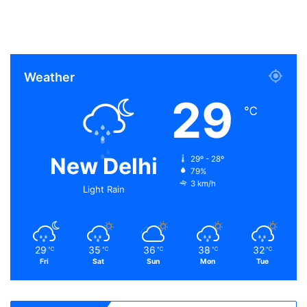
Weather
29
℃
New Delhi
29º - 28º
79%
3 km/h
Light Rain
29
35
36
38
32
℃
℃
℃
℃
℃
Fri
Sat
Sun
Mon
Tue