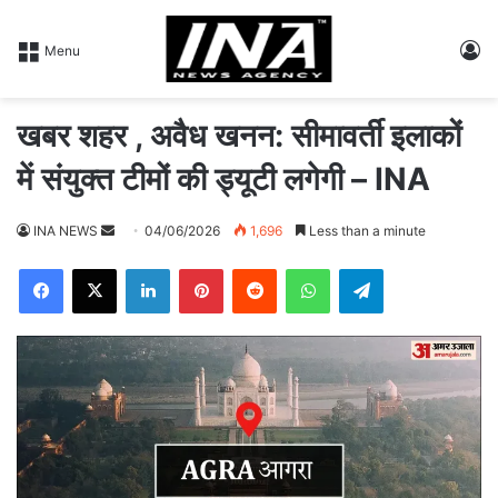
L
Menu
खबर शहर , अवैध खनन: सीमावर्ती इलाकों
में संयुक्त टीमों की ड्यूटी लगेगी – INA
INA NEWS
S
04/06/2026
1,696
Less than a minute
e
Facebook
X
LinkedIn
Pinterest
Reddit
WhatsApp
Telegram
n
d
a
n
e
m
a
i
l