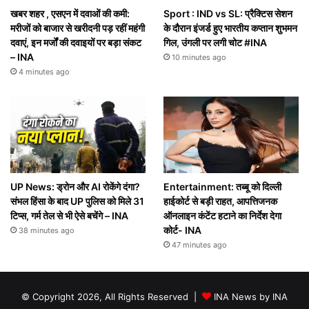
खबर शहर , एसएन में दवाओं की कमी:
Sport : IND vs SL: प्रैक्टिस सेशन
मरीजों को बाजार से खरीदनी पड़ रहीं महंगी
के दौरान इंजर्ड हुए भारतीय कप्तान शुभमन
दवाएं, इन मर्जों की दवाइयों पर बड़ा संकट
गिल, उंगली पर लगी चोट #INA
– INA
10 minutes ago
4 minutes ago
UP News: ड्रोन और AI रोकेंगे दंगा?
Entertainment: तब्बू को दिल्ली
संभल हिंसा के बाद UP पुलिस को मिले 31
हाईकोर्ट से बड़ी राहत, आपत्तिजनक
टिप्स, गर्म तेल से भी ऐसे बचेंगे – INA
ऑनलाइन कंटेंट हटाने का निर्देश देगा
कोर्ट- INA
38 minutes ago
47 minutes ago
© Copyright 2026, All Rights Reserved |
INA News by INA