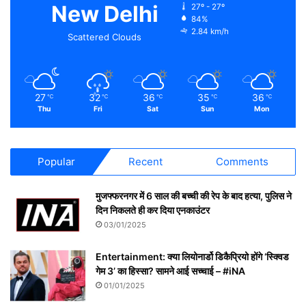
New Delhi
27º - 27º
84%
2.84 km/h
Scattered Clouds
27
32
36
35
36
℃
℃
℃
℃
℃
Thu
Fri
Sat
Sun
Mon
Popular
Recent
Comments
मुजफ्फरनगर में 6 साल की बच्ची की रेप के बाद हत्या, पुलिस ने
दिन निकलते ही कर दिया एनकाउंटर
03/01/2025
Entertainment: क्या लियोनार्डो डिकैप्रियो होंगे ‘स्क्विड
गेम 3’ का हिस्सा? सामने आई सच्चाई – #iNA
01/01/2025