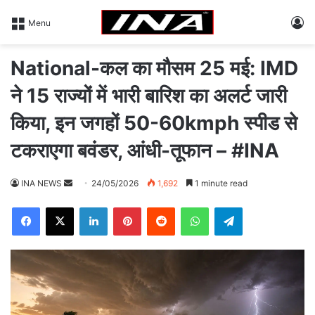
L
Menu
National-कल का मौसम 25 मई: IMD
ने 15 राज्यों में भारी बारिश का अलर्ट जारी
किया, इन जगहों 50-60kmph स्पीड से
टकराएगा बवंडर, आंधी-तूफान – #INA
INA NEWS
S
24/05/2026
1,692
1 minute read
e
Facebook
X
LinkedIn
Pinterest
Reddit
WhatsApp
Telegram
n
d
a
n
e
m