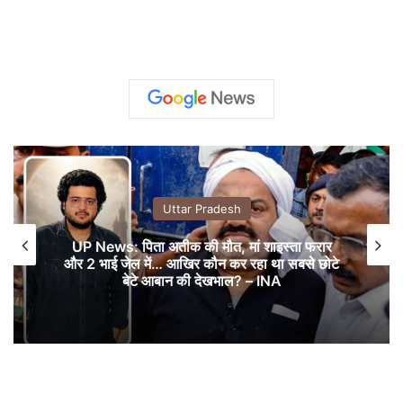
Uttar Pradesh
UP News: पिता अतीक की मौत, मां शाइस्ता फरार
और 2 भाई जेल में… आखिर कौन कर रहा था सबसे छोटे
बेटे आबान की देखभाल? – INA