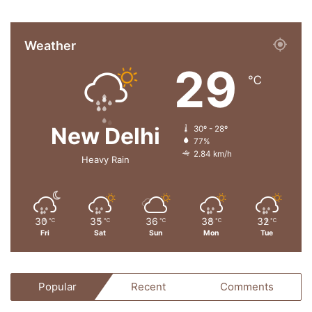
Weather
29
℃
New Delhi
30º - 28º
77%
2.84 km/h
Heavy Rain
30
35
36
38
32
℃
℃
℃
℃
℃
Fri
Sat
Sun
Mon
Tue
Popular
Recent
Comments