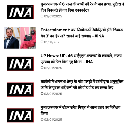
मुजफ्फरनगर में 6 साल की बच्ची की रेप के बाद हत्या, पुलिस ने
दिन निकलते ही कर दिया एनकाउंटर
03/01/2025
Entertainment: क्या लियोनार्डो डिकैप्रियो होंगे ‘स्क्विड
गेम 3’ का हिस्सा? सामने आई सच्चाई – #iNA
01/01/2025
UP News: UP: 46 आईएएस अफ़सरों के तबादले, संजय
प्रसाद को फिर मिला गृह विभाग – INA
02/01/2025
खतौली विधानसभा क्षेत्र के गांव पलड़ी में दबंगों द्वारा अनुसूचित
जाति के युवक भाई सनी जी की पीट पीट कर हत्या किए
03/01/2025
मुज़फ़्फ़रनगर में डीएम उमेश मिश्रा ने आज शहर का निरीक्षण
किया
02/01/2025